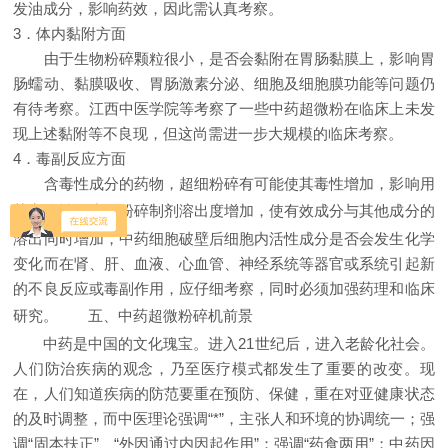
发油成分，影响药效，因此需认真考察。
3．体内黏附方面
由于生物粉碎颗粒很小，是否会黏附在胃肠黏膜上，影响胃
肠蠕动、黏膜吸收、胃肠激素分泌、细胞及细胞膜功能等问题仍
有待考察。江西中医学院等考察了一些中药超微粉在临床上未发
现上述黏附等不良现，但这尚需进一步大规模的临床考察。
4．毒副反应方面
含毒性成分的药物，超细粉碎有可能使其毒性增加，影响用
药安全性。生物粉碎
制剂
溶出度增加，使有效成分与其他成分的
溶出同时增加，中药细胞破壁后细胞内活性成分是否会发生化学
变化而在肾、肝、血液、心血管、神经系统等器官或系统引起新
的不良反应或毒副作用，应仔细考察，同时必须加强药理和临床
研究。 五、中药
超微粉碎机
前景
中药是中国的文化瑰宝。进入21世纪后，进入老龄化社会。
人们防治疾病的观念，乃至医疗模式都发生了重要的改变。现
在，人们知道疾病的防范要重在预防、保健，重在对亚健康状态
的及时调整，而中医理论强调“*”，主张人和环境的协调统一；强
调“固本扶正”、“外因通过内因起作用”；强调“药食两用”；中药因