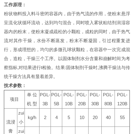
工作原理：
粉状物料投入料斗密闭容器内，由于热气流的作用，使粉末悬浮
呈流化状循环流动，达到均匀混合，同时喷入雾状粘结剂润湿容
器内的粉末，使粉末凝成疏松的小颗粒，成粒的同时，由于热气
流对其作干燥，水份不断蒸发，粉末不断凝固，引过程重复进
行，形成理想的，均匀的多微孔球状颗粒，在容器中一次完成混
合，造粒，干燥三个工序。以固体制剂水分含量和崩解时间为考
察指标
,
对结果进行
t
检验。结果
:
固体制剂干燥时
,
沸腾干燥法与传
统干燥方法具有显着差异。
技术参数：
单
位
PGL-
PGL-
PGL-
PGL-
PGL-
PGL-
PGL-
项目
机
型
3B
5B
10B
20B
30B
80B
120B
zui
kg/h
2
4
5
10
20
40
55
流浸
小
膏
zui