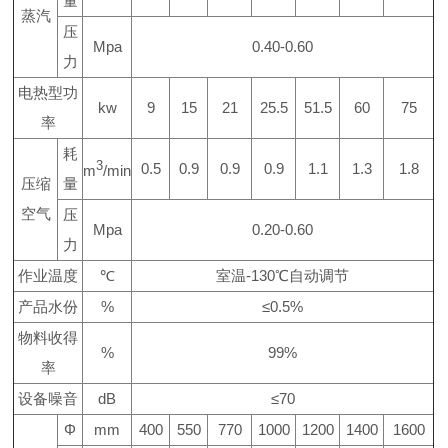
量
蒸汽
压
Mpa
0.40-0.60
力
电热型功
kw
9
15
21
25.5
51.5
60
75
率
耗
3
0.5
0.9
0.9
0.9
1.1
1.3
1.8
m
/min
压缩
量
空气
压
Mpa
0.20-0.60
力
作业温度
℃
室温
-130
℃
自动调节
产品水份
%
≤0.5%
物料收得
%
99%
率
设备噪音
dB
≤70
Φ
mm
400
550
770
1000
1200
1400
1600