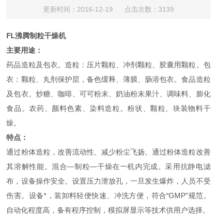
更新时间：2016-12-19 点击次数：3139
FL
沸腾制粒干燥机
主要用途：
药品造粒及包衣。造粒：压片颗粒、冲剂颗粒、胶囊用颗粒。包
衣：颗粒、丸剂保护层，备色缓释、薄膜、肠溶包衣。食品造粒
及包衣。炒糖、咖啡、可可粉末、奶油粉末果汁、调味料、膨化
食品。农药、颜料色素、染料造粒。粉状、颗粒、块装物料干
燥。
特点：
通过粉体造粒，改善流动性、减少粉尘飞扬。通过粉体造粒改善
其溶解性能。混合
—
制粒
—
干燥在一机内完成。采用抗静电滤
布，设备操作安全。设置压力泄放孔，一旦发生爆炸，人员不受
伤害。设备*，装卸料轻便快速、冲洗方便，符合
“GMP”
规范。
自动化程度高，备有程序控制，模拟屏显示等技术供用户选择。