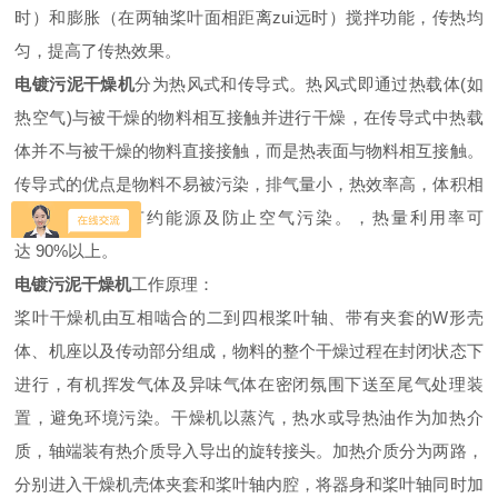
时）和膨胀（在两轴桨叶面相距离zui远时）搅拌功能，传热均
匀，提高了传热效果。
电镀污泥干燥机
分为热风式和传导式。热风式即通过热载体(如
热空气)与被干燥的物料相互接触并进行干燥，在传导式中热载
体并不与被干燥的物料直接接触，而是热表面与物料相互接触。
传导式的优点是物料不易被污染，排气量小，热效率高，体积相
对小，有利于节约能源及防止空气污染。，热量利用率可
达 90%以上。
电镀污泥干燥机
工作原理：
桨叶干燥机由互相啮合的二到四根桨叶轴、带有夹套的W形壳
体、机座以及传动部分组成，物料的整个干燥过程在封闭状态下
进行，有机挥发气体及异味气体在密闭氛围下送至尾气处理装
置，避免环境污染。干燥机以蒸汽，热水或导热油作为加热介
质，轴端装有热介质导入导出的旋转接头。加热介质分为两路，
分别进入干燥机壳体夹套和桨叶轴内腔，将器身和桨叶轴同时加