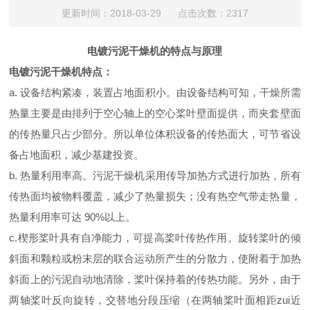
更新时间：2018-03-29 点击次数：2317
电镀污泥干燥机的特点与原理
电镀污泥干燥机
特点：
a.
设备结构紧凑，装置占地面积小。由设备结构可知，干燥所需
热量主要是由排列于空心轴上的空心桨叶壁面提供，而夹套壁面
的传热量只占少部分。所以单位体积设备的传热面大，可节省设
备占地面积，减少基建投资。
b.
热量利用率高。污泥干燥机采用传导加热方式进行加热，所有
传热面均被物料覆盖，减少了热量损失；没有热空气带走热量，
热量利用率可达 90%以上。
c.楔形桨叶具有自净能力，可提高桨叶传热作用。旋转桨叶的倾
斜面和颗粒或粉末层的联合运动所产生的分散力，使附着于加热
斜面上的污泥自动地清除，桨叶保持着的传热功能。另外，由于
两轴桨叶反向旋转，交替地分段压缩（在两轴桨叶面相距zui近