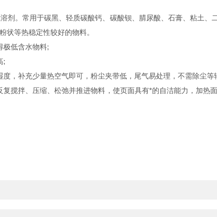
溶剂。常用于碳黑、
轻质碳酸钙
、碳酸钡、腈尿酸、石膏、粘土、二
粉状等热稳定性较好的物料。
极低含水物料;
;
湿度，补充少量热空气即可，粉尘夹带低，尾气易处理，不需除尘等
反复搅拌、压缩、松弛并推进物料，使页面具有*的自洁能力，加热