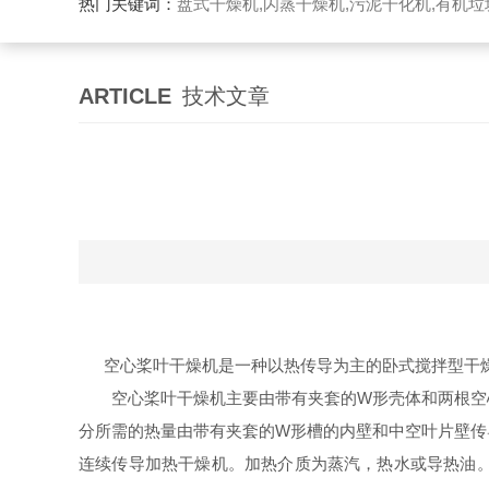
热门关键词：
盘式干燥机,闪蒸干燥机,污泥干化机,有机
ARTICLE
技术文章
空心
桨叶干燥机
是一种以热传导为主的卧式搅拌型干
空心桨叶干燥机主要由带有夹套的W形壳体和两根空心
分所需的热量由带有夹套的W形槽的内壁和中空叶片壁传
连续传导加热干燥机。加热介质为蒸汽，热水或导热油