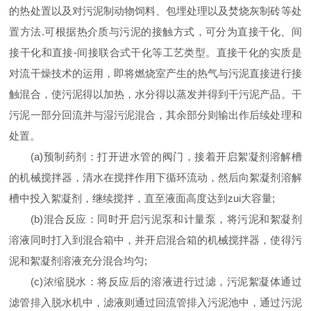
的热处置以及对污泥制动物饲料、包埋处理以及焚烧灰制砖等处
置方法
.
可根据热介质与污泥的接触方式，可分为直接干化、间
接干化和直接
-
间接联合式干化等工艺类型。直接干化的实质是
对流干燥技术的运用，即将燃烧室产生的热气与污泥直接进行接
触混合，使污泥得以加热，水分得以蒸发并得到干污泥产品。干
污泥一部分回流并与湿污泥混合，其余部分则输出作后续处理和
处置。
(a)
预制药剂：打开进水管的阀门，接着开启絮凝剂溶解槽
的机械搅拌器，清水在搅拌作用下循环流动，然后向絮凝剂溶解
槽中投入絮凝剂，继续搅拌，直至液面高度达到
zui
大容量
;
(b)
混合反应：同时开启污泥泵和计量泵，将污泥和絮凝剂
溶液同时打入到混合箱中，并开启混合箱的机械搅拌器，使得污
泥和絮凝剂溶液充分混合均匀
;
(c)
浓缩脱水：将反应后的溶液进行过滤，污泥絮凝体通过
滤管排入脱水机中，滤液则通过回流管排入污泥池中，通过污泥