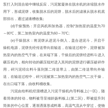
泵打入到混合箱中继续反应，污泥絮凝体在脱水机的浓缩脱水作
用下，形成泥饼，收集脱水后的泥饼，脱水后的滤液从脱水机底
部排出，通过滤液槽收集
;
(d)
干燥预热：开启风机和加热器，控制
*
加热室的温度为
70
～
80
℃
，第二加热室内的温度为
60
～
70
℃
;
(e)
干燥脱水：将泥饼从进泥斗倒入，盖合进泥斗，开启干
燥机电源，泥饼先经传送带向前输送，在输送过程中，泥饼被加
热室内的热空气干燥，在末端下落，干燥后的泥饼经进料斗进入
碾压机内，相向转动的碾压辊对进入其间的泥饼进行碾压破碎作
用，碎污泥经出料斗落到第二传送带上，由第二传送带向外输
送，在输送过程中，碎污泥被第二加热室内的热空气二次干燥，
在出口端下落，由收料桶收集。
污泥由给料机经溜槽进入污泥干燥机内导料板上
(
一区
)
，随
着筒体的转动，物料被导至倾斜扬料板上
(
第二区
)
，即被提升到
筒体的中心位置，逐渐洒落形成料幕，高温气流从中穿过，使物