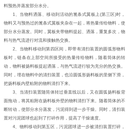
料预热并蒸发部分水分。
1
、当物料洒落、移动到活动的篦条式翼板上
(
第三区
)
时，
物料又与预热过的篦条式翼板夹杂在一起，将热量传给物料，使
部分水分蒸发。同时，翼板夹带物料提起、洒落，重复多次，物
料与热气流进行对流和接触热交换。
2
、当物料移动到第四区间，即带有清扫装置的圆弧形物料
板时，链条在上部空间所接受的热量传给物料，随着筒体的转
动，物料被扬料板提起洒落，与热气流进行较为充分的热交换。
同时，埋在物料中的清扫装置，也沿圆弧形扬料板的里侧下滑，
把扬料板内壁粘附的物料清扫下来。
3
、当清扫装置随筒体转过垂直线以后，又在圆弧扬料板背
面拖动，将其粘附在扬料板外壁的物料清扫下来。随着筒体的不
断转动，使部分水分蒸发，污泥得到进一步干燥。同时，清扫装
置对污泥团球也起到了打碎作用，提高了干燥速度。
4
、物料移动到第五区，污泥团球进一步被清扫装置打碎，