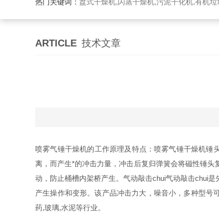
热门关键词：
盘式干燥机,闪蒸干燥机,污泥干化机,有机
ARTICLE
技术文章
喷雾气锤干燥机的工作原理及特点：喷雾气锤干燥机锤
离，而产生*的冲击力量，冲击后复归弹簧会将磁性锤头
动，防止桶槽内架桥产生。气动敲击chui气动敲击ch
产生操作和变形。该产品冲击力大，噪音小，多种型号可
药,玻璃,水泥等行业。