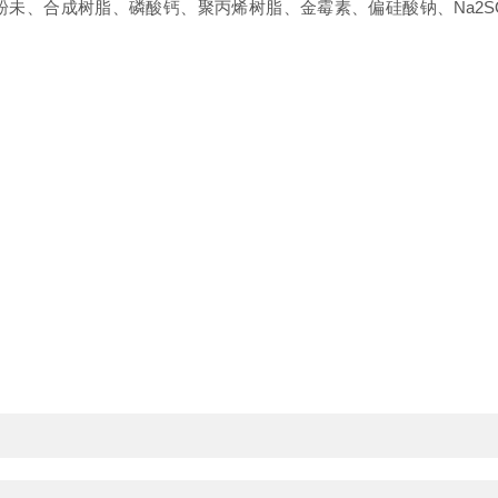
未、合成树脂、磷酸钙、聚丙烯树脂、金霉素、偏硅酸钠、Na2S