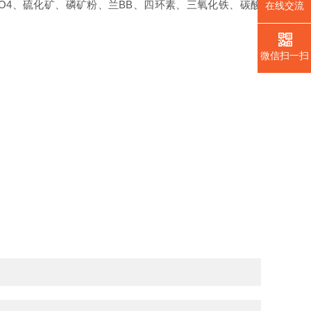
O4、硫化矿、磷矿粉、兰BB、四环素、三氧化铁、碳酸
在线交流
微信扫一扫