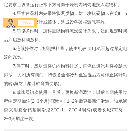
定要求且设备运行正常下方可向干燥机内均匀地投入湿物料。
4.严禁在湿料内夹带块状硬质物，防止块状硬物卡在桨叶与
筒体之间，损坏桨叶或筒体，造成设备破损漏气事故。
5.间隙操作时，加料量以物料淹没桨叶为限，达到规定时间
后并启放料阀放料。
6.连续操作时，控制投料量，使主机较 大电流不超过额定电
流的70%。
7.停车时，应尽量将机内物料排尽，再停止进汽并将冷凝水
排尽，关闭所有阀门，待设备全部冷却至室温后方可停止桨叶轴
的转动(防止桨叶轴弯曲变形)。
8.减速器初次使用一月后，更换新润滑油；以后长期使用过
程中定期加注(2~3个月)润滑油；1~2年后更换新润滑油。轴承润
滑采用复合钙基润滑脂ZFG-1、ZFG-4润滑(或者长城7025)，
2~3天加注一次。