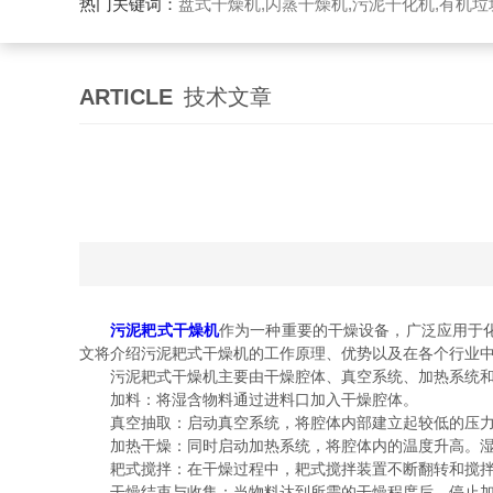
热门关键词：
盘式干燥机,闪蒸干燥机,污泥干化机,有机
ARTICLE
技术文章
污泥耙式干燥机
作为一种重要的干燥设备，广泛应用于
文将介绍污泥耙式干燥机的工作原理、优势以及在各个行业
污泥耙式干燥机主要由干燥腔体、真空系统、加热系统和
加料：将湿含物料通过进料口加入干燥腔体。
真空抽取：启动真空系统，将腔体内部建立起较低的压力
加热干燥：同时启动加热系统，将腔体内的温度升高。湿
耙式搅拌：在干燥过程中，耙式搅拌装置不断翻转和搅拌
干燥结束与收集：当物料达到所需的干燥程度后，停止加