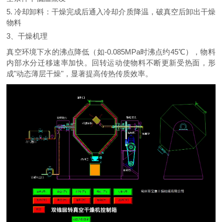
5. 冷却卸料：干燥完成后通入冷却介质降温，破真空后卸出干燥
物料
3、干燥机理
真空环境下水的沸点降低（如-0.085MPa时沸点约45℃），物料
内部水分迁移速率加快。回转运动使物料不断更新受热面，形
成"动态薄层干燥"，显著提高传热传质效率。