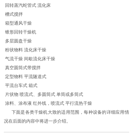
回转蒸汽蛇管式 流化床
槽式搅拌
箱型通风干燥
锥形回转干燥机
多层圆盘干燥
粉状物料 流化床干燥
气流干燥 间歇流化床干燥
真空圆筒式带搅拌
定型物料 平流隧道式
平流台车式 箱式
片状物 喷流式、多圆筒式 单筒或多筒式
涂料、涂布液 红外线，喷流式 平行流热干燥
下面是各类干燥机大致的适用范围，每种设备的详细应用情
况在后面的内容中将进一步介绍。