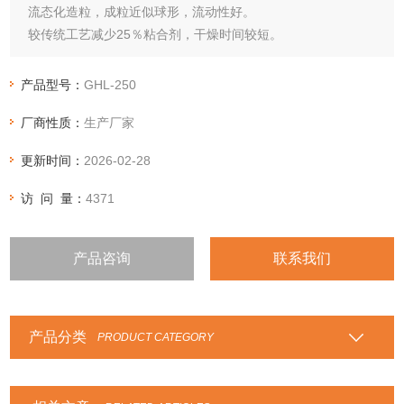
流态化造粒，成粒近似球形，流动性好。
较传统工艺减少25％粘合剂，干燥时间较短。
每批次干混2分钟，造粒1-4分钟，工效比传统工艺提高4-5
倍。
产品型号：
GHL-250
在同一封闭容器内完成，干混-湿混-制粒，工艺缩减，符合
厂商性质：
生产厂家
GMP规格。
整个操作具有严格的安全保护措施。
更新时间：
2026-02-28
访 问 量：
4371
产品咨询
联系我们
产品分类
PRODUCT CATEGORY