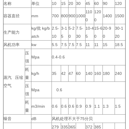
名称
单位
10
15
20
30
45
60
90
120
110
120
容器直径
mm
700
800
900
1000
1400
1500
0
0
kg/批 kg/b
2.5-
3-1
5-2
7.5-
10-4
15-6
20-9
30-1
生产能力
atch
10
5
0
30
5
0
0
20
风机功率
kw
5.5
7.5
7.5
7.5
11
11
15
18.5
压
Mpa
0.4-0.6
强
耗
kg/h
35
42
47
60
140
160
180
240
蒸汽 压缩
量
空气
压
Mpa
0.6
强
耗
m3/min
0.6
0.6
0.6
0.9
0.9
1.1
1.3
1.5
量
噪音
dB
风机处理不大于75分贝
279
335
365
372
385