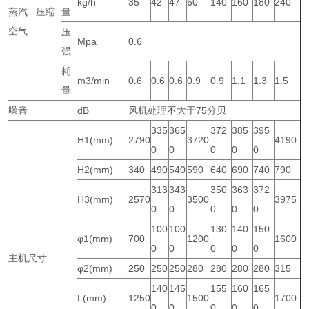
kg/h
35
42
47
60
140
160
180
240
蒸汽 压缩
量
空气
压
Mpa
0.6
强
耗
m3/min
0.6
0.6
0.6
0.9
0.9
1.1
1.3
1.5
量
噪音
dB
风机处理不大于75分贝
335
365
372
385
395
H1(mm)
2790
3720
4190
0
0
0
0
0
H2(mm)
340
490
540
590
640
690
740
790
313
343
350
363
372
H3(mm)
2570
3500
3975
0
0
0
0
0
100
100
130
140
150
φ1(mm)
700
1200
1600
0
0
0
0
0
主机尺寸
φ2(mm)
250
250
250
280
280
280
280
315
140
145
155
160
165
L(mm)
1250
1500
1700
0
0
0
0
0