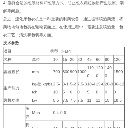
4. 选择合适的包装材料和包装方式，防止包衣颗粒物质产生脱屑、潮
解等问题。
总之，流化床包衣机是一种重要的制药设备，通过循环喷洒药液，将
药物均匀地包裹在颗粒表面上。在使用过程中，需要注意喷洒量、包
衣工艺、清洗和包装等方面。
技术参数
项目 机型（FLP）
名称
单位
10
15
20
30
45
60
90
120
110
120
140
容器直径
mm
700
800
900
1000
1500
0
0
0
kg/批 kg/ba
2.5-
3-1
5-2
7.5-3
10-4
15-6
20-9
30-12
生产能力
tch
10
5
0
0
5
0
0
0
风机功率
kw
5.5
7.5
7.5
7.5
11
11
15
18.5
压
Mpa
0.4-0.6
强
耗