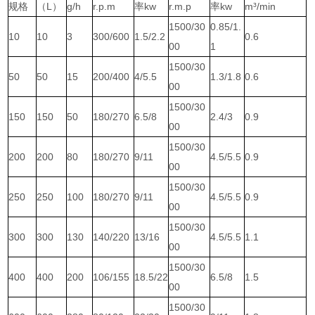
规格
（L）
g/h
r.p.m
率kw
r.m.p
率kw
m³/min
1500/30
0.85/1.
10
10
3
300/600
1.5/2.2
0.6
00
1
1500/30
50
50
15
200/400
4/5.5
1.3/1.8
0.6
00
1500/30
150
150
50
180/270
6.5/8
2.4/3
0.9
00
1500/30
200
200
80
180/270
9/11
4.5/5.5
0.9
00
1500/30
250
250
100
180/270
9/11
4.5/5.5
0.9
00
1500/30
300
300
130
140/220
13/16
4.5/5.5
1.1
00
1500/30
400
400
200
106/155
18.5/22
6.5/8
1.5
00
1500/30