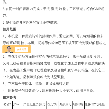
倍。
5.在同一封闭容器内完成，干混-湿混-制粒，工艺缩减，符合GMP规
范。
6.整个操作具有严格的安全保护措施。
使用范围
1、本机是一种用旋转筒的摇摆作用，通过筛网、可以将潮湿的粉末
原料研成颗 粒，亦可广泛地用作粉碎已压了块子而成为现成的颗粒之
用。
2、在化学药品方面用作混合的粉末研成颗粒，烘干后供压制片剂，
又可以粉碎在储存期间而凝成块，或在化学加工过程中所结成块的块
子。在食品工业中用作处理糖果及混合物和麦牙牛乳等品。在其它工
业上如陶瓷、塑料等混合料成为成型颗粒。
3、它不适合于固体、流质、浆状或磨碎之用。
4、网眼筛子的目数多少，应根据颗粒大小要求，由用户自备。
技术参考
名称/
容积
产量k
混合速度
混合功
切割速度
切割功
压缩空气耗量