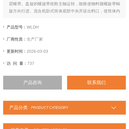
层螺带。盘旋的螺旋带依附主轴运转，能推使物料随螺旋带蜗
旋方向行进。混合机卧式筒体底部中央开设出料口，使筒体内
物料出料无*角。
产品型号：
WLDH
厂商性质：
生产厂家
更新时间：
2026-03-03
访 问 量：
737
产品咨询
联系我们
产品分类
PRODUCT CATEGORY