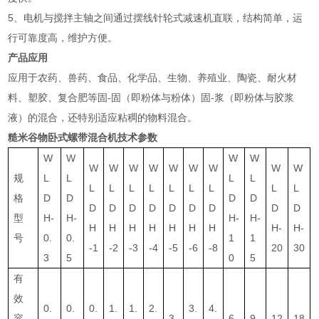
5、电机与搅拌主轴之间通过摆线针轮式减速机直联，结构简单，运
行可靠度高，维护方便。
产品应用
应用于农药、兽药、食品、化学品、生物、养殖业、陶瓷、耐火材
料、塑胶、复合肥等固-固（即粉体与粉体）固-浆（即粉体与胶浆
液）的混合，还特别适应粘稠的物料混合。
糙米谷物卧式螺带混合机
技术参数
W
W
W
W
W
W
W
W
W
W
W
W
W
规
L
L
L
L
L
L
L
L
L
L
L
L
L
格
D
D
D
D
D
D
D
D
D
D
D
D
D
型
H-
H-
H-
H-
H
H
H
H
H
H
H
H-
H-
号
0.
0.
1
1
-1
-2
-3
-4
-5
-6
-8
20
30
3
5
0
5
有
效
0.
0.
0.
1.
1.
2.
3.
4.
容
3
6
9
12
18