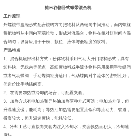
糙米谷物卧式螺带混合机
工作原理
外螺旋带盘绕形式配合旋转方向把物料从两端向中间推动，而内螺旋
带把物料从中间向两端推动，形成对流混合，物料在相对短时间内混
合均匀，设备应用于干粉、颗粒、液体与低粘度的浆料。
产品特点
1、混合机底部出料方式：粉体物料采用气动大开门结构形式，具有
卸料快、无残余等优点；高细度物料或半流体物料采用采用手动蝶阀
或者气动蝶阀，手动蝶阀经济适用，气动蝶阀对半流体的密封性好，
但造价比手动蝶阀高。
2、在需要加热或冷却的场合，可配置夹套。
3、加热方式有电加热和导热油加热两种方式可选：电加热方便，但
升温速度慢，能耗高；导热油加热需要配置油锅和导油动力、管道，
投资较大，但升温速度快，能耗较低。
4、冷却工艺可直接向夹套内注入冷却水，夹套换热面积大，冷却速
度快。