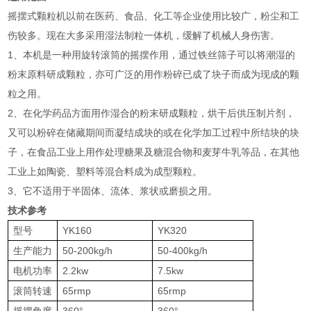
摇摆式颗粒机以前在医药、食品、化工等企业使用比较广，粉尘和工
伤较多。现在大多采用湿法制粒一体机，缓解了机械人身伤害。
1、本机是一种用旋转滚筒的摇摆作用，通过铁丝筛子可以将潮湿的
粉末原料研成颗粒，亦可广泛的用作粉碎已成了块子而成为现成的颗
粒之用。
2、在化学药品方面用作湿合的粉末研成颗粒，烘干后供压制片剂，
又可以粉碎在储藏期间而凝结成块的或在化学加工过程中所结块的块
子，在食品工业上用作处理糖果及糖混合物和麦芽牛乳等品，在其他
工业上如陶瓷、塑料等混合料成为成型颗粒。
3、它不适用于半固体、流体、浆状或磨损之用。
技术参考
型号
YK160
YK320
生产能力
50-200kg/h
50-400kg/h
电机功率
2.2kw
7.5kw
滚筒转速
65rmp
65rmp
摇摆角度
360°
360°