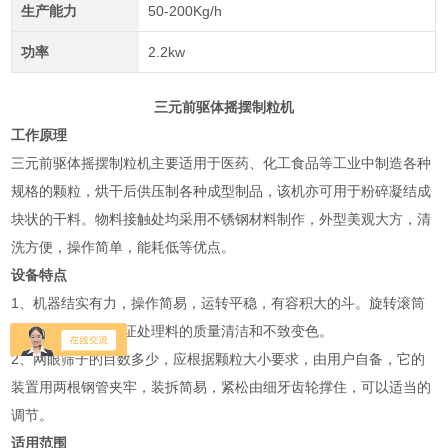
生产能力
50-200Kg/h
功率
2.2kw
三元前驱体摇摆制粒机
工作原理
三元前驱体摇摆制粒机主要适用于医药、化工食品等工业中制造各种
规格的颗粒，烘干后供压制各种成型制品，该机亦可用于粉碎凝结成
块状的干料。物料接触处均采用不锈钢材料制作，外型美观大方，清
洗方便，操作简单，能耗低等优点。
设备特点
1、机器结实有力，操作简易，运转平稳，有容积大的斗。旋转滚筒
用不锈钢制出，保证处理料的质量清洁和不致变色。
2、网眼筛子的目数多少，应根据颗粒大小要求，由用户自备，它的
装置用两根钢管夹牢，装拆简易，紧松由细牙齿轮撑住，可以适当的
调节。
适用范围