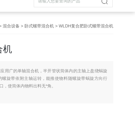
>
混合设备
>
卧式螺带混合机
> WLDH复合肥卧式螺带混合机
合机
是应用广的单轴混合机，半开管状筒体内的主轴上盘绕蜗旋
的螺旋带依附主轴运转，能推使物料随螺旋带蜗旋方向行
口，使筒体内物料出料无*角。