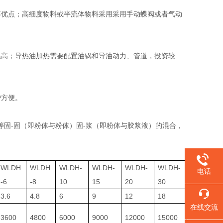
等优点；高细度物料或半流体物料采用采用手动蝶阀或者气动
耗高；导热油加热需要配置油锅和导油动力、管道，投资较
护方便。
固-固（即粉体与粉体）固-浆（即粉体与胶浆液）的混合，
WLDH
WLDH
WLDH-
WLDH-
WLDH-
WLDH-
电话
-6
-8
10
15
20
30
3.6
4.8
6
9
12
18
在线交流
3600
4800
6000
9000
12000
15000