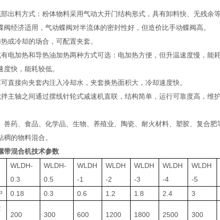
底部出料方式：粉体物料采用气动大开门结构形式，具有卸料快、无残余
蝶阀经济适用，气动蝶阀对半流体的密封性好，但造价比手动蝶阀高。
加热或冷却的场合，可配置夹套。
式有电加热和导热油加热两种方式可选：电加热方便，但升温速度慢，能
速度快，能耗较低。
艺可直接向夹套内注入冷却水，夹套换热面积大，冷却速度快。
搅拌主轴之间通过摆线针轮式减速机直联，结构简单，运行可靠度高，维
、兽药、食品、化学品、生物、养殖业、陶瓷、耐火材料、塑胶、复合肥等
粘稠的物料混合。
螺带混合机
技术参数
WLDH-
WLDH-
WLDH
WLDH
WLDH
WLDH
WLDH
0.3
0.5
-1
-2
-3
-4
-5
³
0.18
0.3
0.6
1.2
1.8
2.4
3
量
200
300
600
1200
1800
2500
300