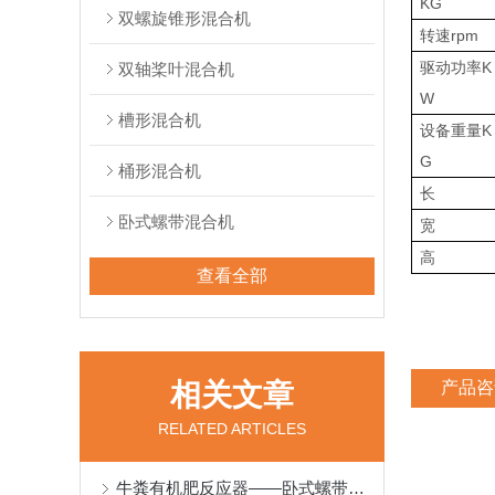
KG
双螺旋锥形混合机
转速rpm
驱动功率K
双轴桨叶混合机
W
槽形混合机
设备重量K
G
桶形混合机
长
卧式螺带混合机
宽
高
查看全部
相关文章
产品咨
RELATED ARTICLES
牛粪有机肥反应器——卧式螺带混合机