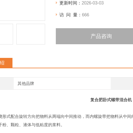
更新时间：
2026-03-03
访 问 量：
666
产品咨询
绍
其他品牌
复合肥卧式螺带混合机
绕形式配合旋转方向把物料从两端向中间推动，而内螺旋带把物料从中间
干粉、颗粒、液体与低粘度的浆料。