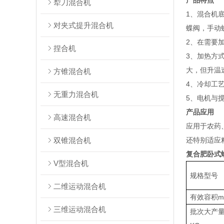
产品特点
犁刀混合机
1、混合机
对夹式提升混合机
蝶阀，手动
2、在需要
捏合机
3、加热方
大，但升温
方锥混合机
4、冷却工
无重力混合机
5、电机与
产品应用
高速混合机
应用于农药
双锥混合机
还特别适应
复合肥卧式
V型混合机
规格型号
二维运动混合机
有效容积m
三维运动混合机
批次大产