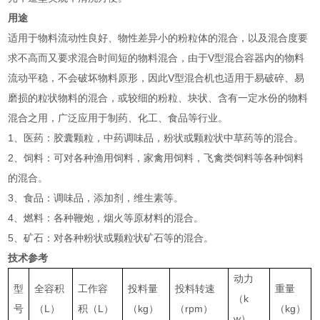
用途
适用于物料流动性良好、物性差异小的粉粒体的混合，以及混合度要
求不高而又要求混合时间短的物料混合，由于V型混合容器内的物料
流动平稳，不会破坏物料原形，因此V型混合机也适用于易破碎、易
磨损的粒状物料的混合，或较细的粉粒、块状、含有一定水份的物料
混合之用，广泛应用于制药、化工、食品等行业。
1、医药：胶囊颗粒，中药调味品，粉状或颗粒状中草药等的混合。
2、饲料：可对各种渔用饲料，家禽用饲料，飞禽类饲料等各种饲料
的混合。
3、食品：调味品，添加剂，维生素等。
4、燃料：各种鞭炮，烟火等原材料的混合。
5、矿石：对各种粉状或颗粒状矿石等的混合。
技术参考
动力
型
全容积
工作容
投料量
投料转速
重量
（k
号
（L）
积（L）
（kg）
（rpm）
（kg）
w）