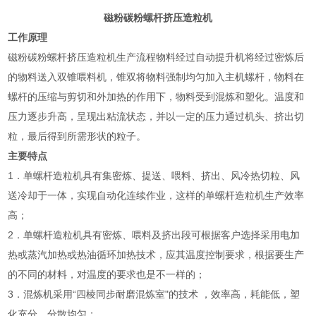
磁粉碳粉螺杆挤压造粒机
工作原理
磁粉碳粉螺杆挤压造粒机生产流程物料经过自动提升机将经过密炼后
的物料送入双锥喂料机，锥双将物料强制均匀加入主机螺杆，物料在
螺杆的压缩与剪切和外加热的作用下，物料受到混炼和塑化。温度和
压力逐步升高，呈现出粘流状态，并以一定的压力通过机头、挤出切
粒，最后得到所需形状的粒子。
主要特点
1．单螺杆造粒机具有集密炼、提送、喂料、挤出、风冷热切粒、风
送冷却于一体，实现自动化连续作业，这样的单螺杆造粒机生产效率
高；
2．单螺杆造粒机具有密炼、喂料及挤出段可根据客户选择采用电加
热或蒸汽加热或热油循环加热技术，应其温度控制要求，根据要生产
的不同的材料，对温度的要求也是不一样的；
3．混炼机采用“四棱同步耐磨混炼室"的技术 ，效率高，耗能低，塑
化充分，分散均匀；