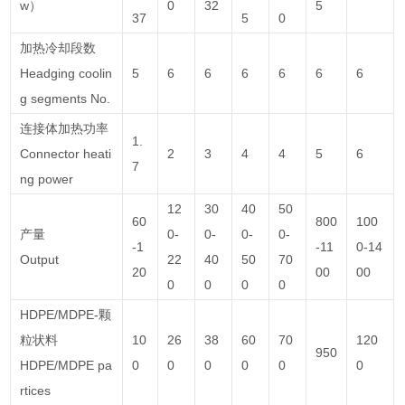
w）
0
32
5
37
5
0
加热冷却段数
Headging coolin
5
6
6
6
6
6
6
g segments No.
连接体加热功率
1.
Connector heati
2
3
4
4
5
6
7
ng power
12
30
40
50
60
800
100
产量
0-
0-
0-
0-
-1
-11
0-14
Output
22
40
50
70
20
00
00
0
0
0
0
HDPE/MDPE-颗
粒状料
10
26
38
60
70
120
950
HDPE/MDPE pa
0
0
0
0
0
0
rtices