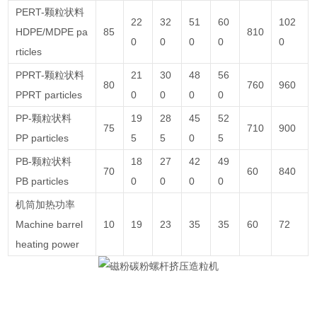
PERT-颗粒状料
22
32
51
60
102
HDPE/MDPE pa
85
810
0
0
0
0
0
rticles
PPRT-颗粒状料
21
30
48
56
80
760
960
PPRT particles
0
0
0
0
PP-颗粒状料
19
28
45
52
75
710
900
PP particles
5
5
0
5
PB-颗粒状料
18
27
42
49
70
60
840
PB particles
0
0
0
0
机筒加热功率
Machine barrel
10
19
23
35
35
60
72
heating power