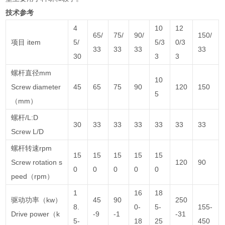
技术参考
4
10
12
65/
75/
90/
150/
项目 item
5/
5/3
0/3
33
33
33
33
30
3
3
螺杆直径mm
10
Screw diameter
45
65
75
90
120
150
5
（mm）
螺杆/L:D
30
33
33
33
33
33
33
Screw L/D
螺杆转速rpm
15
15
15
15
15
Screw rotation s
120
90
0
0
0
0
0
peed（rpm）
1
16
18
驱动功率（kw）
45
90
250
8.
0-
5-
155-
Drive power（k
-9
-1
-31
5-
18
25
450