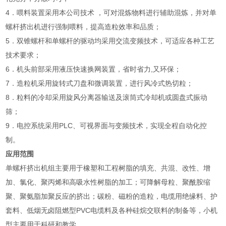
4．喂料装置采用本公司技术 ，可对混炼物料进行辅助混炼，并对单
螺杆挤出机进行强制喂料，提高造粒效率和品质；
5．双锥螺杆和单螺杆的驱动均采用交流变频技术，可适应各种工艺
技术要求；
6．机头前部采用液压快速换网装置，省时省力,又环保；
7．造粒机采用旋转式刀盘和微调装置，进行风冷式热切粒；
8．粒料的冷却采用旋风分离器输送及滚筒式冷却机或圆盘式振动
筛；
9．电控系统采用PLC、可视界面与变频技术，实现全程自动化控
制。
应用范围
单螺杆挤出机组主要用于橡塑和工程树脂的填充、共混、改性、增
加、氯化、聚丙烯和高吸水性树脂的加工；可降解母粒、聚酰胺缩
聚、聚氨脂加聚反应的挤出；碳粉、磁粉的造粒，电缆用绝缘料、护
套料、低烟无卤阻燃型PVC电缆料及各种硅烷交联料的制备等，小机
型主要用于科研和教学。