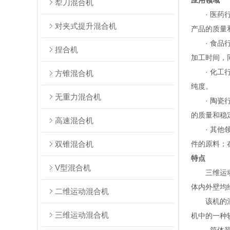
应用领域
犁刀混合机
· 医药行
对夹式提升混合机
产品的质量
· 食品行
捏合机
加工时间，
· 化工行
方锥混合机
纯度。
无重力混合机
· 陶瓷行
的质量和稳
高速混合机
· 其他领
双锥混合机
件的原料；
特点
V型混合机
三维运动混
体内外壁均
二维运动混合机
该机的混合
三维运动混合机
机中的一种