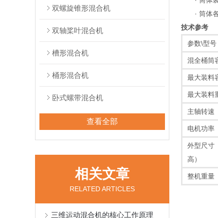
· 筒体装
双螺旋锥形混合机
· 筒体各
技术参考
双轴桨叶混合机
参数\型号
槽形混合机
混全桶筒
桶形混合机
最大装料
最大装料
卧式螺带混合机
主轴转速（r
查看全部
电机功率
外型尺寸
高）
相关文章
整机重量（
RELATED ARTICLES
三维运动混合机的核心工作原理