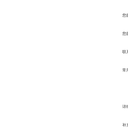
您
您
联
常
详
补