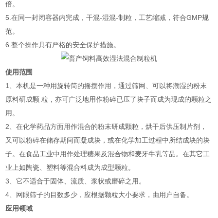
倍。
5.在同一封闭容器内完成，干混-湿混-制粒，工艺缩减，符合GMP规
范。
6.整个操作具有严格的安全保护措施。
使用范围
1、本机是一种用旋转筒的摇摆作用，通过筛网、可以将潮湿的粉末
原料研成颗 粒，亦可广泛地用作粉碎已压了块子而成为现成的颗粒之
用。
2、在化学药品方面用作混合的粉末研成颗粒，烘干后供压制片剂，
又可以粉碎在储存期间而凝成块，或在化学加工过程中所结成块的块
子。在食品工业中用作处理糖果及混合物和麦牙牛乳等品。在其它工
业上如陶瓷、塑料等混合料成为成型颗粒。
3、它不适合于固体、流质、浆状或磨碎之用。
4、网眼筛子的目数多少，应根据颗粒大小要求，由用户自备。
应用领域