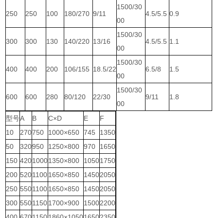
1500/30
250
250
100
180/270
9/11
4.5/5.5
0.9
00
1500/30
300
300
130
140/220
13/16
4.5/5.5
1.1
00
1500/30
400
400
200
106/155
18.5/22
6.5/8
1.5
00
1500/30
600
600
280
80/120
22/30
9/11
1.8
00
型号
A
B
C×D
E
F
10
270
750
1000×650
745
1350
50
320
950
1250×800
970
1650
150
420
1000
1350×800
1050
1750
200
520
1100
1650×850
1450
2050
250
550
1100
1650×850
1450
2050
300
550
1150
1700×900
1500
2200
400
670
1150
1860×1050
1650
2350