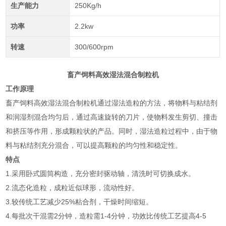
生产能力
250Kg/h
功率
2.2kw
转速
300/600rpm
畜产
饲料高效湿法混合制粒机
工作原理
畜产
饲料高效湿法混合制粒机通过湿法造粒的方法，将物料与粘结剂
和润湿剂混合均匀后，通过高速旋转的刀片，使物料发生剪切、撞击
和挤压等作用，形成颗粒状的产品。同时，湿法造粒过程中，由于物
料与粘结剂充分混合，可以提高颗粒的均匀性和稳定性。
特点
1.采用卧式圆筒构造，充分密封驱动轴，清洗时可切换成水。
2.流态化造粒，成粒近似球形，流动性好。
3.较传统工艺减少25%粘合剂，干燥时间缩短。
4.每批次干混需2分钟，造粒需1-4分钟，功效比传统工艺提高4-5