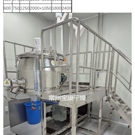
600
750
1250
2000×1050
1800
2400