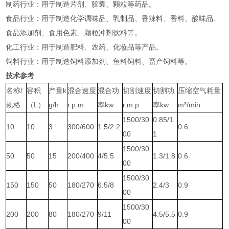
‌制药行业‌：用于制造片剂、胶囊、颗粒等药品‌。
‌食品行业‌：用于制造化学调味品、乳制品、香辣料、香料、酸味品、
食品添加剂、食用色素、颗粒冲剂饮料等‌。
‌化工行业‌：用于制造肥料、农药、化妆品等产品‌。
‌饲料行业‌：用于制造饲料添加剂、鱼料饲料、畜产饲料等‌。
技术参考
名称/
容积
产量k
混合速度
混合功
切割速度
切割功
压缩空气耗量
规格
（L）
g/h
r.p.m
率kw
r.m.p
率kw
m³/min
1500/30
0.85/1.
10
10
3
300/600
1.5/2.2
0.6
00
1
1500/30
50
50
15
200/400
4/5.5
1.3/1.8
0.6
00
1500/30
150
150
50
180/270
6.5/8
2.4/3
0.9
00
1500/30
200
200
80
180/270
9/11
4.5/5.5
0.9
00