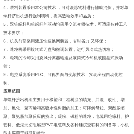
4．喂料装置采用本公司技术 ，可对混炼物料进行辅助混炼，并对单
螺杆挤出机进行强制喂料，提高造粒效率和品质；
5．双锥螺杆和单螺杆的驱动均采用交流变频技术，可适应各种工艺
技术要求；
6．机头前部采用液压快速换网装置，省时省力,又环保；
7．造粒机采用旋转式刀盘和微调装置，进行风冷式热切粒；
8．粒料的冷却采用旋风分离器输送及滚筒式冷却机或圆盘式振动
筛；
9．电控系统采用PLC、可视界面与变频技术，实现全程自动化控
制。
应用范围
单螺杆挤出机组主要用于橡塑和工程树脂的填充、共混、改性、增
加、氯化、聚丙烯和高吸水性树脂的加工；可降解母粒、聚酰胺缩
聚、聚氨脂加聚反应的挤出；碳粉、磁粉的造粒，电缆用绝缘料、护
套料、低烟无卤阻燃型PVC电缆料及各种硅烷交联料的制备等，小机
型主要用于科研和教学。