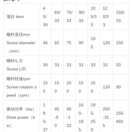
4
10
12
65/
75/
90/
150/
项目 item
5/
5/3
0/3
33
33
33
33
30
3
3
螺杆直径mm
10
Screw diameter
45
65
75
90
120
150
5
（mm）
螺杆/L:D
30
33
33
33
33
33
33
Screw L/D
螺杆转速rpm
15
15
15
15
15
Screw rotation s
120
90
0
0
0
0
0
peed（rpm）
1
16
18
驱动功率（kw）
45
90
250
8.
0-
5-
155-
Drive power（k
-9
-1
-31
5-
18
25
450
w）
0
32
5
37
5
0