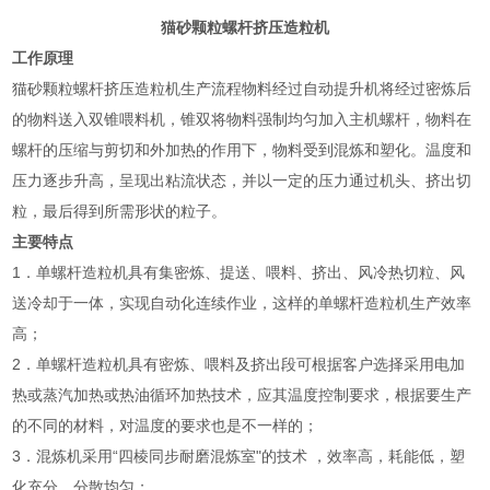
猫砂颗粒螺杆挤压造粒机
工作原理
猫砂颗粒螺杆挤压造粒机生产流程物料经过自动提升机将经过密炼后
的物料送入双锥喂料机，锥双将物料强制均匀加入主机螺杆，物料在
螺杆的压缩与剪切和外加热的作用下，物料受到混炼和塑化。温度和
压力逐步升高，呈现出粘流状态，并以一定的压力通过机头、挤出切
粒，最后得到所需形状的粒子。
主要特点
1．单螺杆造粒机具有集密炼、提送、喂料、挤出、风冷热切粒、风
送冷却于一体，实现自动化连续作业，这样的单螺杆造粒机生产效率
高；
2．单螺杆造粒机具有密炼、喂料及挤出段可根据客户选择采用电加
热或蒸汽加热或热油循环加热技术，应其温度控制要求，根据要生产
的不同的材料，对温度的要求也是不一样的；
3．混炼机采用“四棱同步耐磨混炼室"的技术 ，效率高，耗能低，塑
化充分，分散均匀；