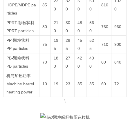
22
32
51
60
102
HDPE/MDPE pa
85
810
0
0
0
0
0
rticles
PPRT-颗粒状料
21
30
48
56
80
760
960
PPRT particles
0
0
0
0
PP-颗粒状料
19
28
45
52
75
710
900
PP particles
5
5
0
5
PB-颗粒状料
18
27
42
49
70
60
840
PB particles
0
0
0
0
机筒加热功率
Machine barrel
10
19
23
35
35
60
72
heating power
\