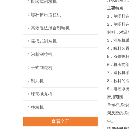
形状的粒子
旋转式制粒机
主要特点
螺杆挤压造粒机
1．单螺杆
2．单螺杆
高效湿法混合制粒机
材料，对温
3．混炼机
摇摆式制粒机
4．喂料装
沸腾制粒机
5．双锥螺
6．机头前
干式制粒机
7．造粒机
制丸机
8．粒料的
9．电控系
球形抛丸机
应用范围
单螺杆挤出
整粒机
聚反应的挤
学。
查看全部