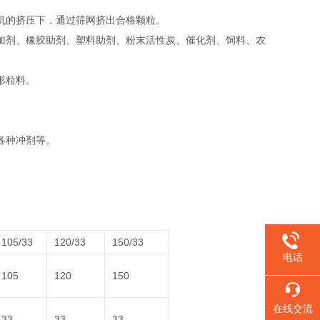
机的挤压下，通过筛网挤出合格颗粒‌。
添加剂、橡胶助剂、塑料助剂、粉末活性炭、催化剂、饲料、农
粒料‌。
种冲剂等‌。
105/33
120/33
150/33
电话
105
120
150
在线交流
33
33
33