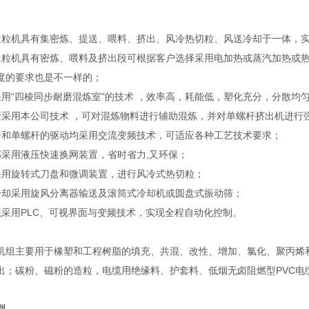
。
造粒机具有集密炼、提送、喂料、挤出、风冷热切粒、风送冷却于一体，
造粒机具有密炼、喂料及挤出段可根据客户选择采用电加热或蒸汽加热或
度的要求也是不一样的；
采用“四棱同步耐磨混炼室"的技术 ，效率高，耗能低，塑化充分，分散均
置采用本公司技术 ，可对混炼物料进行辅助混炼，并对单螺杆挤出机进行
杆和单螺杆的驱动均采用交流变频技术，可适应各种工艺技术要求；
部采用液压快速换网装置，省时省力,又环保；
采用旋转式刀盘和微调装置，进行风冷式热切粒；
冷却采用旋风分离器输送及滚筒式冷却机或圆盘式振动筛；
统采用PLC、可视界面与变频技术，实现全程自动化控制。
机组主要用于橡塑和工程树脂的填充、共混、改性、增加、氯化、聚丙烯
出；碳粉、磁粉的造粒，电缆用绝缘料、护套料、低烟无卤阻燃型PVC电