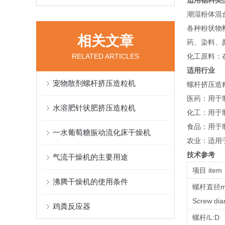
适用物料类
‌潮湿粉体
‌各种粉状
相关文章
药、染料、
RELATED ARTICLES
‌化工原料
适用行业
宠物散剂螺杆挤压造粒机
螺杆挤压造
‌医药‌：
水溶肥针状肥挤压造粒机
‌化工‌：用
‌食品‌：用
一水葡萄糖振动流化床干燥机
‌农业‌：适
技术参考
气流干燥机的主要用途
项目 item
沸腾干燥机的使用条件
螺杆直径
Screw d
鸡粪反应器
螺杆/L:D