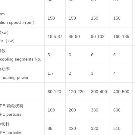
pm
150
150
150
150
tation speed（rpm）
kw）
18.5-37
45-90
90-132
160-185
wer（kw）
段数
5
6
6
6
cooling segments No.
热功率
1.7
2
3
4
 heating power
60-120
120-220
300-400
400-500
DPE-颗粒状料
100
260
380
600
E partices
粒状料
85
220
320
510
E particles