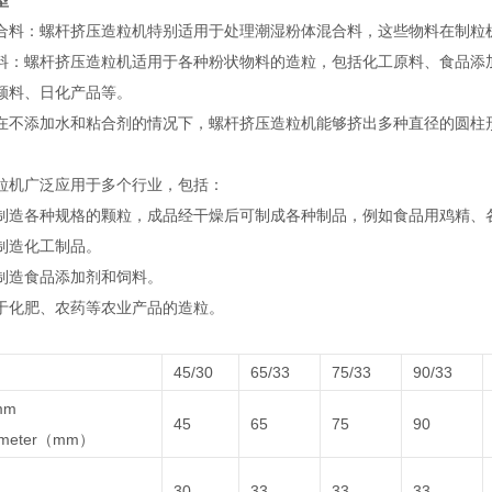
型
混合料‌：螺杆挤压造粒机特别适用于处理潮湿粉体混合料，这些物料在制粒
物料‌：螺杆挤压造粒机适用于各种粉状物料的造粒，包括化工原料、食品
颜料、日化产品等‌。
‌：在不添加水和粘合剂的情况下，螺杆挤压造粒机能够挤出多种直径的圆柱形
粒机广泛应用于多个行业，包括：
用于制造各种规格的颗粒，成品经干燥后可制成各种制品，例如食品用鸡精、各
于制造化工制品‌。
于制造食品添加剂和饲料‌。
用于化肥、农药等农业产品的造粒‌。
45/30
65/33
75/33
90/33
mm
45
65
75
90
iameter（mm）
30
33
33
33