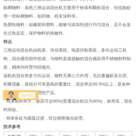
‌粘稠物料‌：虽然三维运动混合机主要用于粉体和颗粒混合，但也能处
理一些粘稠物料，如药物、粉末涂料等‌。
‌热塑性物料‌：如橡胶和塑料，能够与添加剂进行均匀混合，且不会发
生过热反应，保护物料的热敏性‌。
特点
三维运动混合机由机座、传动系统、电器控制系统，多向运动工机
构，混合桶等部件组成，与物料直接接触的混合桶采用不锈钢材料制
造，桶体内外壁均经抛光。
该机的混合筒多方向运动，物料无离心力作用，无比重偏析及分层、
积聚现象，各组分可有悬殊的重量比，混合率达99.9%以上，是各种
混合机中的一种较理想产品。
· 筒体装料率大，最高可达90%(普通混合机仅为40%)，效率高，混合
时间短。
· 筒体各处为圆弧过渡，经过精密抛光处理。
技术参考