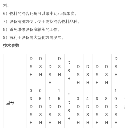
料。
6）物料的混合死角可以减小到zui
低
限度。
7）设备清洗方便，便于更换混合物料品种。
8）避免维修设备底轴承的工作。
9）有利于设备向大型化方向发展。
技术参数
D
D
D
D
D
S
S
D
S
D
D
D
D
S
S
H
H
S
H
S
S
S
S
H
H
-
-
H
-
H
H
H
H
-
-
0.
0.
-
1.
-
-
-
-
1
2
3
5
1
5
3
4
6
8
0
型号
D
D
D
D
D
D
D
D
D
D
S
S
S
S
S
S
S
S
S
S
H
H
H
H
H
H
H
H
H
H
-