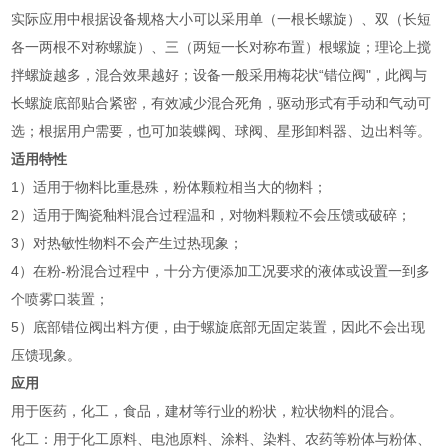
实际应用中根据设备规格大小可以采用单（一根长螺旋）、双（长短
各一两根不对称螺旋）、三（两短一长对称布置）根螺旋；理论上搅
拌螺旋越多，混合效果越好；设备一般采用梅花状“错位阀"，此阀与
长螺旋底部贴合紧密，有效减少混合死角，驱动形式有手动和气动可
选；根据用户需要，也可加装蝶阀、球阀、星形卸料器、边出料等。
适用特性
1）适用于物料比重悬殊，粉体颗粒相当大的物料；
2）适用于陶瓷釉料混合过程温和，对物料颗粒不会压馈或破碎；
3）对热敏性物料不会产生过热现象；
4）在粉-粉混合过程中，十分方便添加工况要求的液体或设置一到多
个喷雾口装置；
5）底部错位阀出料方便，由于螺旋底部无固定装置，因此不会出现
压馈现象。
应用
用于医药，化工，食品，建材等行业的粉状，粒状物料的混合。
‌化工‌：用于化工原料、电池原料、涂料、染料、农药等粉体与粉体、