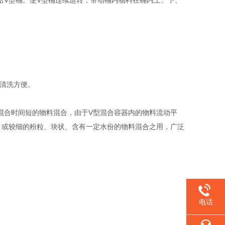
给V型桶。使V型桶连续运转，带动桶内物料在桶内上、下、
，清洗方便。
混合时间短的物料混合，由于V型混合容器内的物料流动平
，或较细的粉粒、块状、含有一定水份的物料混合之用，广泛
电话