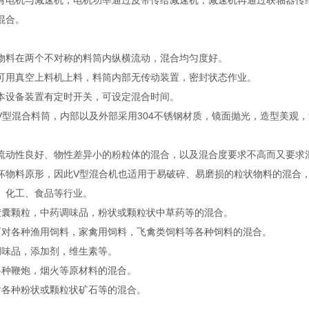
有电机与减速机，电机功率通过皮带传给减速机，减速机再通过联轴器传
混合。
物料在两个不对称的料筒内纵横流动，混合均匀度好。
可用真空上料机上料，料筒内部无传动装置，密封状态作业。
本设备装置有定时开关，可设定混合时间。
V型混合料筒，内部以及外部采用304不锈钢材质，镜面抛光，造型美观
流动性良好、物性差异小的粉粒体的混合，以及混合度要求不高而又要求
坏物料原形，因此V型混合机也适用于易破碎、易磨损的粒状物料的混合
、化工、食品等行业。
胶囊颗粒，中药调味品，粉状或颗粒状中草药等的混合。
可对各种渔用饲料，家禽用饲料，飞禽类饲料等各种饲料的混合。
调味品，添加剂，维生素等。
各种鞭炮，烟火等原材料的混合。
对各种粉状或颗粒状矿石等的混合。