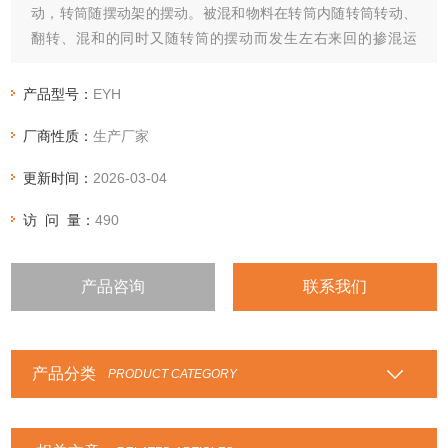
动，转筒随摆动架的摆动。被混和物料在转筒内随转筒转动、
翻转、混和的同时又随转筒的摆动而发生左右来回的掺混运
动，在这两个运动的共同作用下，物料在短时间内得到充分的
混和。
产品型号：
EYH
厂商性质：
生产厂家
更新时间：
2026-03-04
访 问 量：
490
产品咨询
联系我们
产品分类
PRODUCT CATEGORY