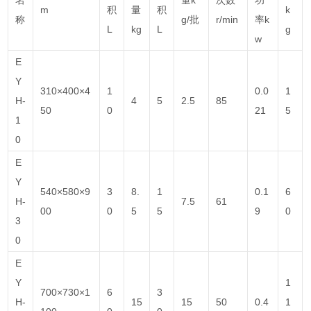
m
积
量
积
k
称
g/批
r/min
率k
L
kg
L
g
w
E
Y
310×400×4
1
0.0
1
H-
4
5
2.5
85
50
0
21
5
1
0
E
Y
540×580×9
3
8.
1
0.1
6
H-
7.5
61
00
0
5
5
9
0
3
0
E
Y
1
700×730×1
6
3
H-
15
15
50
0.4
1