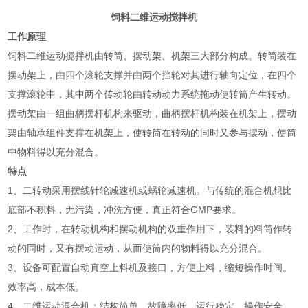
饲料二维运动搅拌机
工作原理
饲料二维运动搅拌机由转筒、摆动架、机架三大部分构成。转筒装在
摆动架上，由四个滚轮支撑并由两个挡轮对其进行轴向定位，在四个
支撑滚轮中，其中两个传动轮由转动动力系统拖动使转筒产生转动。
摆动架由一组曲柄摆杆机构来驱动，曲柄摆杆机构装在机架上，摆动
架由轴承组件支撑在机架上，使转筒在转动的同时又参与摆动，使筒
中物料得以充分混合。
特点
1、二转动采用摆线针轮减速机或蜗轮减速机。与传统的混合机想比
底部不积料，无污染，冲洗方便，真正符合GMP要求。
2、工作时，在转动机构和摆动机构的双重作用下，装料的料筒作转
动的同时，又有摆动运动，从而使筒内的物料得以充分混合。
3、设备可配置自动真空上料机及接口，方便上料，缩短操作时间。
效率高，成本低。
4、二维运动混合机：结构简单，故障率低，运行稳定，操作安全，