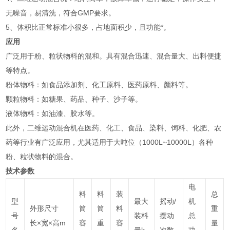
无噪音，易清洗，符合GMP要求。
5、体积比正常标准小很多，占地面积少，且功能*。
应用
广泛用于粉、粒状物料的混和。具有混合迅速、混合量大、出料便捷
等特点。
‌粉体物料‌：如食品添加剂、化工原料、医药原料、颜料等‌。
‌颗粒物料‌：如糖果、药品、种子、沙子等‌。
‌液体物料‌：如油漆、胶水等‌。
此外，二维运动混合机在医药、化工、食品、染料、饲料、化肥、农
药等行业有广泛应用，尤其适用于大吨位（1000L~10000L）各种
粉、粒状物料的混合‌。
技术参数
电
料
料
装
总
型
最大
摇动/
机
外形尺寸
筒
筒
料
重
号
装料
摆动
总
长×宽×高m
容
重
容
量
名
量k
次数
功