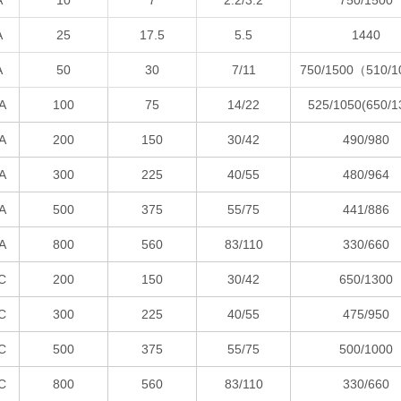
A
10
7
2.2/3.2
750/1500
A
25
17.5
5.5
1440
A
50
30
7/11
750/1500（510/
A
100
75
14/22
525/1050(650/1
A
200
150
30/42
490/980
A
300
225
40/55
480/964
A
500
375
55/75
441/886
A
800
560
83/110
330/660
C
200
150
30/42
650/1300
C
300
225
40/55
475/950
C
500
375
55/75
500/1000
C
800
560
83/110
330/660