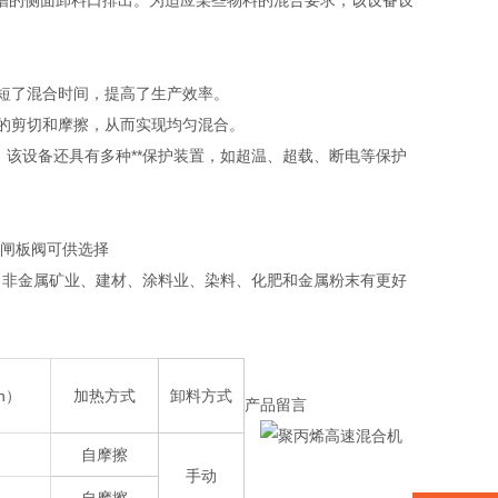
槽的侧面卸料口排出。为适应某些物料的混合要求，该设备设
缩短了混合时间，提高了生产效率。
分的剪切和摩擦，从而实现均匀混合。
，该设备还具有多种**保护装置，如超温、超载、断电等保护
，闸板阀可供选择
、非金属矿业、建材、涂料业、染料、化肥和金属粉末有更好
n）
加热方式
卸料方式
产品留言
自摩擦
手动