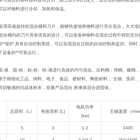
参与混合的各种原料及结合剂，由上部入料口投入，混合后的物料由混合
可以对物料进行冷却、加热和保温。
转:采用高速旋转的混合桶和刀片，能够快速地将物料进行充分混合，大大
合:混合桶内的刀片具有优良的设计，可以使各种物料在混合过程中得到充
制和**保护:具有自动控制系统，可以实现混合过程的自动控制和监控。同时
了设备的**可靠运行。
固-液、固-粉、粉-粉、粉-液进行高效的均匀混合。出料阀：球阀、蝶阀
用于精细化工品、饲料、电子、食品、硬材料、陶瓷材料 、生物、医药 
剪切敏感的结晶体粉末，批量产品混合,将液体混合进固体。
电机功率
总容积（L）
有效容积 (L)
主轴速度（r/mi
(kw)
5
3
1.2
1400