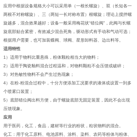
应用中根据设备规格大小可以采用单（一根长螺旋）、双（长短各一
两根不对称螺旋）、三（两短一长对称布置）根螺旋；理论上搅拌螺
旋越多，混合效果越好；设备一般采用梅花状“错位阀"，此阀与长螺
旋底部贴合紧密，有效减少混合死角，驱动形式有手动和气动可选；
根据用户需要，也可加装蝶阀、球阀、星形卸料器、边出料等。
适用特性
1）适用于物料比重悬殊，粉体颗粒相当大的物料；
2）适用于陶瓷釉料混合过程温和，对物料颗粒不会压馈或破碎；
3）对热敏性物料不会产生过热现象；
4）在粉-粉混合过程中，十分方便添加工况要求的液体或设置一到多
个喷雾口装置；
5）底部错位阀出料方便，由于螺旋底部无固定装置，因此不会出现
压馈现象。
应用
用于医药，化工，食品，建材等行业的粉状，粒状物料的混合。
‌化工‌：用于化工原料、电池原料、涂料、染料、农药等粉体与粉体、