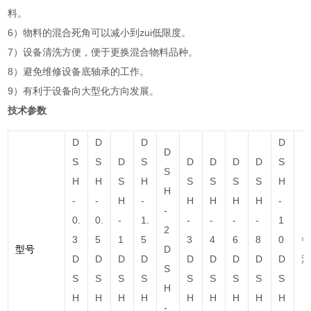
料。
6）物料的混合死角可以减小到zui
低
限度。
7）设备清洗方便，便于更换混合物料品种。
8）避免维修设备底轴承的工作。
9）有利于设备向大型化方向发展。
技术参数
D
D
D
D
D
S
S
D
S
D
D
D
D
S
S
H
H
S
H
S
S
S
S
H
H
-
-
H
-
H
H
H
H
-
-
0.
0.
-
1.
-
-
-
-
1
2
3
5
1
5
3
4
6
8
0
型号
D
D
D
D
D
D
D
D
D
D
S
S
S
S
S
S
S
S
S
S
H
H
H
H
H
H
H
H
H
H
-