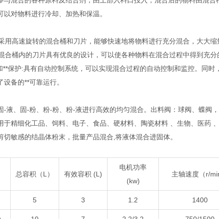
参与混合的各种原料及结合剂，由上部入料口投入，混合后的物料由混合
可以对物料进行冷却、加热和保温。
转:采用高速旋转的混合桶和刀片，能够快速地将物料进行充分混合，大大
合:混合桶内的刀片具有优良的设计，可以使各种物料在混合过程中得到充
制和**保护:具有自动控制系统，可以实现混合过程的自动控制和监控。同时
了设备的**可靠运行。
固-液、固-粉、粉-粉、粉-液进行高效的均匀混合。出料阀：球阀、蝶阀
用于精细化工品、饲料、电子、食品、硬材料、陶瓷材料 、生物、医药 
剪切敏感的结晶体粉末，批量产品混合,将液体混合进固体。
电机功率
总容积（L）
有效容积 (L)
主轴速度（r/mi
(kw)
5
3
1.2
1400