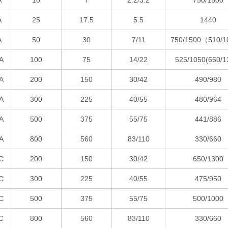
A
10
7
2.2/3.2
750/1500
A
25
17.5
5.5
1440
A
50
30
7/11
750/1500（510/
A
100
75
14/22
525/1050(650/1
A
200
150
30/42
490/980
A
300
225
40/55
480/964
A
500
375
55/75
441/886
A
800
560
83/110
330/660
C
200
150
30/42
650/1300
C
300
225
40/55
475/950
C
500
375
55/75
500/1000
C
800
560
83/110
330/660