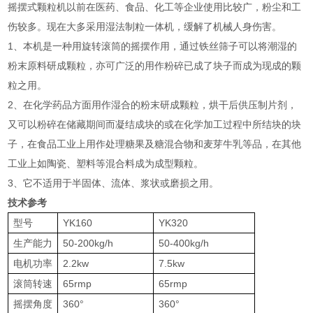
摇摆式颗粒机以前在医药、食品、化工等企业使用比较广，粉尘和工
伤较多。现在大多采用湿法制粒一体机，缓解了机械人身伤害。
1、本机是一种用旋转滚筒的摇摆作用，通过铁丝筛子可以将潮湿的
粉末原料研成颗粒，亦可广泛的用作粉碎已成了块子而成为现成的颗
粒之用。
2、在化学药品方面用作湿合的粉末研成颗粒，烘干后供压制片剂，
又可以粉碎在储藏期间而凝结成块的或在化学加工过程中所结块的块
子，在食品工业上用作处理糖果及糖混合物和麦芽牛乳等品，在其他
工业上如陶瓷、塑料等混合料成为成型颗粒。
3、它不适用于半固体、流体、浆状或磨损之用。
技术参考
型号
YK160
YK320
生产能力
50-200kg/h
50-400kg/h
电机功率
2.2kw
7.5kw
滚筒转速
65rmp
65rmp
摇摆角度
360°
360°