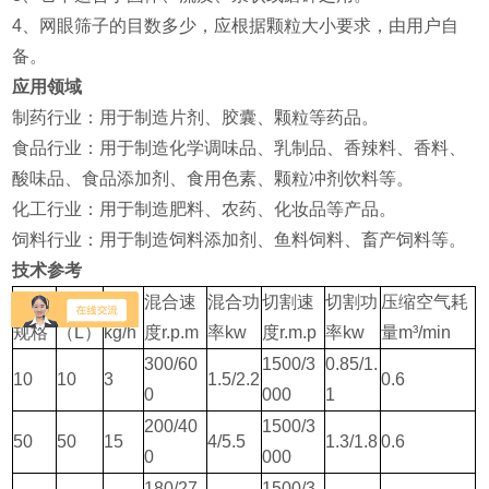
4、网眼筛子的目数多少，应根据颗粒大小要求，由用户自
备。
应用领域
‌制药行业‌：用于制造片剂、胶囊、颗粒等药品‌。
‌食品行业‌：用于制造化学调味品、乳制品、香辣料、香料、
酸味品、食品添加剂、食用色素、颗粒冲剂饮料等‌。
‌化工行业‌：用于制造肥料、农药、化妆品等产品‌。
‌饲料行业‌：用于制造饲料添加剂、鱼料饲料、畜产饲料等‌。
技术参考
名称/
容积
产量
混合速
混合功
切割速
切割功
压缩空气耗
规格
（L）
kg/h
度r.p.m
率kw
度r.m.p
率kw
量m³/min
300/60
1500/3
0.85/1.
10
10
3
1.5/2.2
0.6
0
000
1
200/40
1500/3
50
50
15
4/5.5
1.3/1.8
0.6
0
000
180/27
1500/3