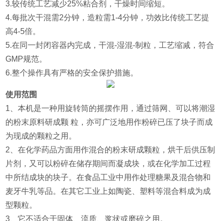
3.较传统工艺减少25%粘合剂，干燥时间缩短。
4.每批次干混需2分钟，造粒需1-4分钟，功效比传统工艺提
高4-5倍。
5.在同一封闭容器内完成，干混-湿混-制粒，工艺缩减，符合
GMP规范。
6.整个操作具有严格的安全保护措施。
使用范围
1、本机是一种用旋转筒的摇摆作用，通过筛网、可以将潮湿
的粉末原料研成颗 粒，亦可广泛地用作粉碎已压了块子而成
为现成的颗粒之用。
2、在化学药品方面用作混合的粉末研成颗粒，烘干后供压制
片剂，又可以粉碎在储存期间而凝成块，或在化学加工过程
中所结成块的块子。在食品工业中用作处理糖果及混合物和
麦牙牛乳等品。在其它工业上如陶瓷、塑料等混合料成为成
型颗粒。
3、它不适合于固体、流质、浆状或磨碎之用。