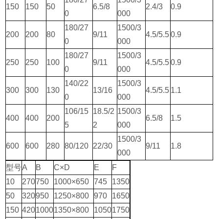
150
150
50
6.5/8
2.4/3
0.9
0
000
180/27
1500/3
200
200
80
9/11
4.5/5.5
0.9
0
000
180/27
1500/3
250
250
100
9/11
4.5/5.5
0.9
0
000
140/22
1500/3
300
300
130
13/16
4.5/5.5
1.1
0
000
106/15
18.5/2
1500/3
400
400
200
6.5/8
1.5
5
2
000
1500/3
600
600
280
80/120
22/30
9/11
1.8
000
型号
A
B
C×D
E
F
10
270
750
1000×650
745
1350
50
320
950
1250×800
970
1650
150
420
1000
1350×800
1050
1750