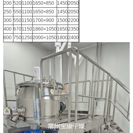
200
520
1100
1650×850
1450
2050
250
550
1100
1650×850
1450
2050
300
550
1150
1700×900
1500
2200
400
670
1150
1860×1050
1650
2350
600
750
1250
2000×1050
1800
2400