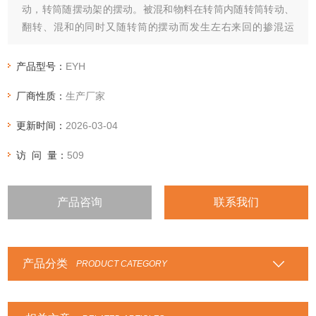
动，转筒随摆动架的摆动。被混和物料在转筒内随转筒转动、
翻转、混和的同时又随转筒的摆动而发生左右来回的掺混运
动，在这两个运动的共同作用下，物料在短时间内得到充分的
混和。
产品型号：
EYH
厂商性质：
生产厂家
更新时间：
2026-03-04
访 问 量：
509
产品咨询
联系我们
产品分类
PRODUCT CATEGORY