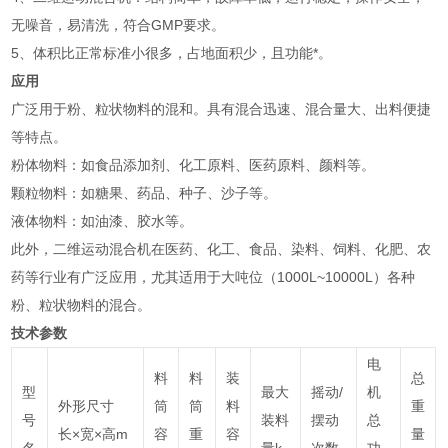
无噪音，易清洗，符合GMP要求。
5、体积比正常标准小很多，占地面积少，且功能*。
应用
广泛用于粉、粒状物料的混和。具有混合迅速、混合量大、出料便捷
等特点。
‌粉体物料‌：如食品添加剂、化工原料、医药原料、颜料等‌。
‌颗粒物料‌：如糖果、药品、种子、沙子等‌。
‌液体物料‌：如油漆、胶水等‌。
此外，二维运动混合机在医药、化工、食品、染料、饲料、化肥、农
药等行业有广泛应用，尤其适用于大吨位（1000L~10000L）各种
粉、粒状物料的混合‌。
技术参数
电
料
料
装
总
型
最大
摇动/
机
外形尺寸
筒
筒
料
重
号
装料
摆动
总
长×宽×高m
容
重
容
量
名
量k
次数
功