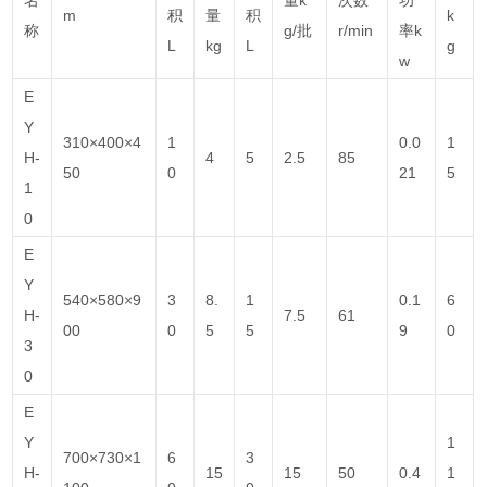
m
积
量
积
k
称
g/批
r/min
率k
L
kg
L
g
w
E
Y
310×400×4
1
0.0
1
H-
4
5
2.5
85
50
0
21
5
1
0
E
Y
540×580×9
3
8.
1
0.1
6
H-
7.5
61
00
0
5
5
9
0
3
0
E
Y
1
700×730×1
6
3
H-
15
15
50
0.4
1