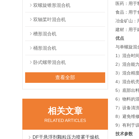
‌医药‌：
双螺旋锥形混合机
‌食品‌：
双轴桨叶混合机
‌冶金矿山‌
‌建材‌：
槽形混合机
优点
与单螺旋混
桶形混合机
1）混合时
卧式螺带混合机
2）混合能力
3）混合精
查看全部
4）混合机
5）底部出
6）物料的混
7）设备清
相关文章
8）避免维
RELATED ARTICLES
9）有利于
技术参数
DF干悬浮剂颗粒压力喷雾干燥机