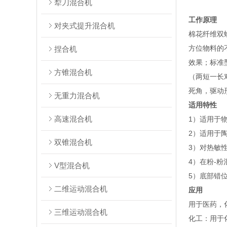
犁刀混合机
工作原理
对夹式提升混合机
棉花纤维双
方位物料的
捏合机
效果；标准
方锥混合机
（两短一长
死角，驱动
无重力混合机
适用特性
高速混合机
1）适用于
2）适用于
双锥混合机
3）对热敏
4）在粉-
V型混合机
5）底部错
二维运动混合机
应用
用于医药，
三维运动混合机
‌化工‌：