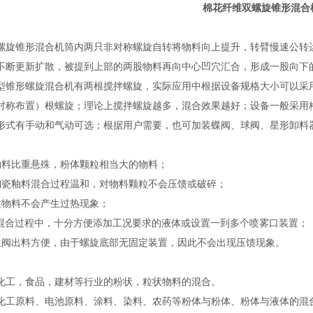
棉花纤维双螺旋锥形混合
螺旋锥形混合机筒内两只非对称螺旋自转将物料向上提升，转臂慢速公转
不断更新扩散，被提到上部的两股物料再向中心凹穴汇合，形成一股向下
型锥形螺旋混合机有两根搅拌螺旋，实际应用中根据设备规格大小可以采
对称布置）根螺旋；理论上搅拌螺旋越多，混合效果越好；设备一般采用梅
形式有手动和气动可选；根据用户需要，也可加装蝶阀、球阀、星形卸料
物料比重悬殊，粉体颗粒相当大的物料；
陶瓷釉料混合过程温和，对物料颗粒不会压馈或破碎；
性物料不会产生过热现象；
粉混合过程中，十分方便添加工况要求的液体或设置一到多个喷雾口装置；
位阀出料方便，由于螺旋底部无固定装置，因此不会出现压馈现象。
化工，食品，建材等行业的粉状，粒状物料的混合。
用于化工原料、电池原料、涂料、染料、农药等粉体与粉体、粉体与液体的混合