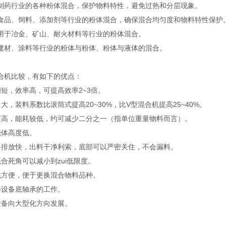
用于制药行业的各种粉体混合，保护物料特性，避免过热和分层现象‌。
用于食品、饲料、添加剂等行业的粉体混合，确保混合均匀度和物料特性保护‌
：用于冶金、矿山、耐火材料等行业的粉体混合‌。
用于建材、涂料等行业的粉体与粉体、粉体与液体的混合‌。
合机比较，有如下的优点：
间短，效率高，可提高效率2~3倍。
大，装料系数比滚筒式提高20~30%，比V型混合机提高25~40%。
度高，能耗较低，约可减少二分之一（指单位重量物料而言）。
壳体高度低。
料排放快，出料干净利索，底部可以严密关住，不会漏料。
合死角可以减小到zui
低
限度。
洗方便，便于更换混合物料品种。
修设备底轴承的工作。
设备向大型化方向发展。