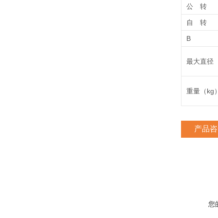
公 转
自 转
B
最大直径
重量（kg
产品咨
您