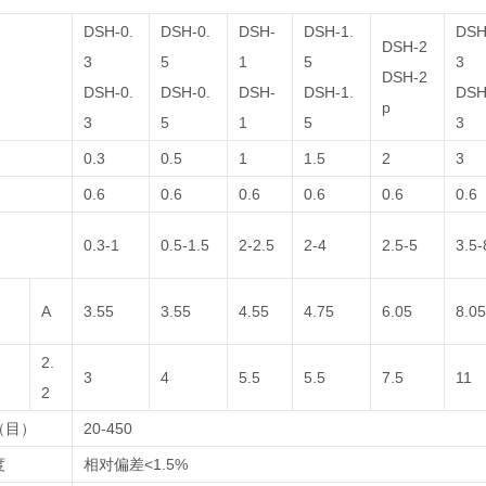
DSH-0.
DSH-0.
DSH-
DSH-1.
DSH
DSH-2
3
5
1
5
3
DSH-2
DSH-0.
DSH-0.
DSH-
DSH-1.
DSH
p
3
5
1
5
3
0.3
0.5
1
1.5
2
3
0.6
0.6
0.6
0.6
0.6
0.6
）
0.3-1
0.5-1.5
2-2.5
2-4
2.5-5
3.5-
A
3.55
3.55
4.55
4.75
6.05
8.05
2.
3
4
5.5
5.5
7.5
11
2
（目）
20-450
度
相对偏差<1.5%