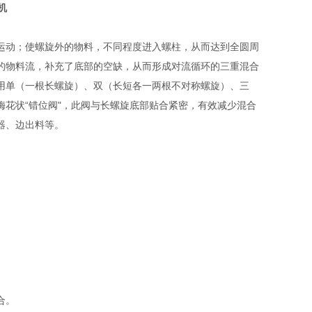
机
运动；使螺旋外的物料，不同程度进入螺柱，从而达到全圆周
的物料流，补充了底部的空缺，从而形成对流循环的三重混合
用单（一根长螺旋）、双（长短各一两根不对称螺旋）、三
花状“错位阀"，此阀与长螺旋底部贴合紧密，有效减少混合
器、边出料等。
‌。