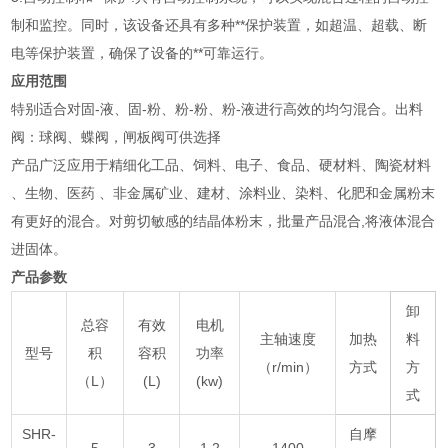
制和监控。同时，该设备还具有多种**保护装置，如超温、超载、断
电等保护装置，确保了设备的**可靠运行。
应用范围
特别适合对固-液、固-粉、粉-粉、粉-液进行高效的均匀混合。出料
阀：球阀、蝶阀，闸板阀可供选择
产品广泛应用于精细化工品、饲料、电子、食品、硬材料、陶瓷材料
、生物、医药 、非金属矿业、建材、涂料业、染料、化肥和金属粉末
有更好的混合。对剪切敏感的结晶体粉末，批量产品混合,将液体混合
进固体。
产品参数
卸
总容
有效
电机
主轴速度
加热
料
型号
积
容积
功率
（r/min）
方式
方
（L）
(L)
(kw)
式
SHR-
自摩
5
3
1.2
1400