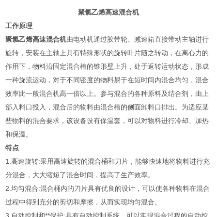
聚氯乙烯高速混合机
工作原理
聚氯乙烯高速混合机
由电动机通过胶带轮、减速箱直接带动主轴进行
旋转，安装在主轴上具有特殊形状的旋转叶片随之转动，在离心力的
作用下，物料沿固定混合槽的锥形壁上升，处于返转运动状态，形成
一种旋流运动，对于不同密度的物料易于在短时间内混合均匀，混合
效率比一般混合机高一倍以上。参与混合的各种原料及结合剂，由上
部入料口投入，混合后的物料由混合槽的侧面卸料口排出。为适应某
些物料的混合要求，该设备设有保温套，可以对物料进行冷却、加热
和保温。
特点
1.高速旋转:采用高速旋转的混合桶和刀片，能够快速地将物料进行充
分混合，大大缩短了混合时间，提高了生产效率。
2.均匀混合:混合桶内的刀片具有优良的设计，可以使各种物料在混合
过程中得到充分的剪切和摩擦，从而实现均匀混合。
3.自动控制和**保护:具有自动控制系统，可以实现混合过程的自动控