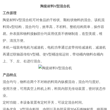
陶瓷材料V型混合机
工作原理
陶瓷材料V型混合机可对食品的干粉状、颗粒状物料的混合。该机混
料筒v型结构，混合均匀，效率高，不积料。整机结构简单，操作容
易。外表面和物料接触部分均采用优质不锈钢制造，造型美观，维
护、清洗方便。
本机一端装有电机与减速机，电机功率通过皮带传给减速机，减速机
再通过联轴器传给V型桶。使V型桶连续运转，带动桶内物料在桶内
上、下、左、右进行混合。
产品特点
混合均匀，物料在两个不对称的料筒内纵横流动，混合均匀度好。
使用方便，可用真空上料机上料，料筒内部无传动装置，密封状态作
业。
定时功能，本设备装置有定时开关，可设定混合时间。
设备优良，V型混合料筒，内部以及外部采用304不锈钢材质，镜面抛