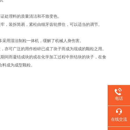
保证处理料的质量清洁和不致变色。
夹牢，装拆简易，紧松由细牙齿轮撑住，可以适当的调节。
多采用湿法制粒一体机，缓解了机械人身伤害。
粒，亦可广泛的用作粉碎已成了块子而成为现成的颗粒之用。
藏期间而凝结成块的或在化学加工过程中所结块的块子，在食
合料成为成型颗粒。
电话
在线交流