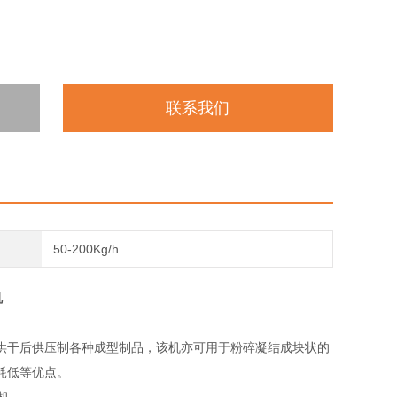
联系我们
50-200Kg/h
机
烘干后供压制各种成型制品，该机亦可用于粉碎凝结成块状的
耗低等优点。