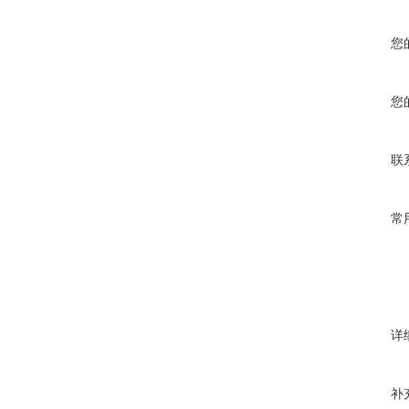
您
您
联
常
详
补