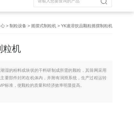
中心
>
制粒设备
>
摇摆式制粒机
> YK速溶饮品颗粒摇摆制粒机
制粒机
将潮湿的粉料或块状的干料研制成所需的颗粒，其筛网采用
械主要部件封闭在机体内，并附有润滑系统，生产过程运转
MP标准，使颗粒的质量和经济效率明显提高。