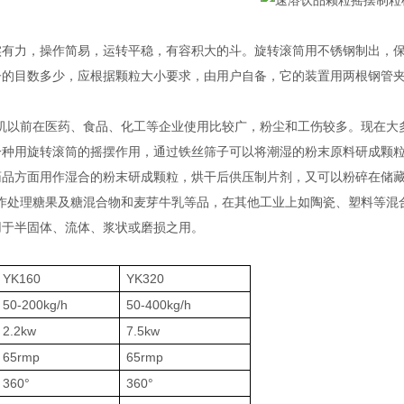
实有力，操作简易，运转平稳，有容积大的斗。旋转滚筒用不锈钢制出，
子的目数多少，应根据颗粒大小要求，由用户自备，它的装置用两根钢管
机以前在医药、食品、化工等企业使用比较广，粉尘和工伤较多。现在大
一种用旋转滚筒的摇摆作用，通过铁丝筛子可以将潮湿的粉末原料研成颗
药品方面用作湿合的粉末研成颗粒，烘干后供压制片剂，又可以粉碎在储
作处理糖果及糖混合物和麦芽牛乳等品，在其他工业上如陶瓷、塑料等混
用于半固体、流体、浆状或磨损之用。
YK160
YK320
50-200kg/h
50-400kg/h
2.2kw
7.5kw
65rmp
65rmp
360°
360°