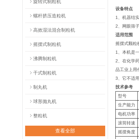
旋转式制粒机
设备特点
螺杆挤压造粒机
1、机器结
2、网眼筛
高效湿法混合制粒机
适用范围
摇摆式颗粒
摇摆式制粒机
1、本机是
沸腾制粒机
2、在化学
品工业上用
干式制粒机
3、它不适
制丸机
技术参考
型号
球形抛丸机
生产能力
电机功率
整粒机
滚筒转速
查看全部
摇摆角度