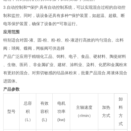
3.自动控制和**保护:具有自动控制系统，可以实现混合过程的自动控
制和监控。同时，该设备还具有多种**保护装置，如超温、超载、断
电等保护装置，确保了设备的**可靠运行。
应用范围
特别适合对固-液、固-粉、粉-粉、粉-液进行高效的均匀混合。出料
阀：球阀、蝶阀，闸板阀可供选择
产品广泛应用于精细化工品、饲料、电子、食品、硬材料、陶瓷材料
、生物、医药 、非金属矿业、建材、涂料业、染料、化肥和金属粉末
有更好的混合。对剪切敏感的结晶体粉末，批量产品混合,将液体混合
进固体。
产品参数
卸
总容
有效
电机
主轴速度
加热
料
型号
积
容积
功率
（r/min）
方式
方
（L）
(L)
(kw)
式