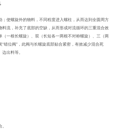
机
动；使螺旋外的物料，不同程度进入螺柱，从而达到全圆周方
物料流，补充了底部的空缺，从而形成对流循环的三重混合效
单（一根长螺旋）、双（长短各一两根不对称螺旋）、三（两
“错位阀"，此阀与长螺旋底部贴合紧密，有效减少混合死
、边出料等。
‌。