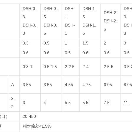
DSH-0.
DSH-0.
DSH-
DSH-1.
DSH
DSH-2
3
5
1
5
3
DSH-2
DSH-0.
DSH-0.
DSH-
DSH-1.
DSH
p
3
5
1
5
3
0.3
0.5
1
1.5
2
3
0.6
0.6
0.6
0.6
0.6
0.6
）
0.3-1
0.5-1.5
2-2.5
2-4
2.5-5
3.5-
A
3.55
3.55
4.55
4.75
6.05
8.05
2.
3
4
5.5
5.5
7.5
11
2
（目）
20-450
度
相对偏差<1.5%