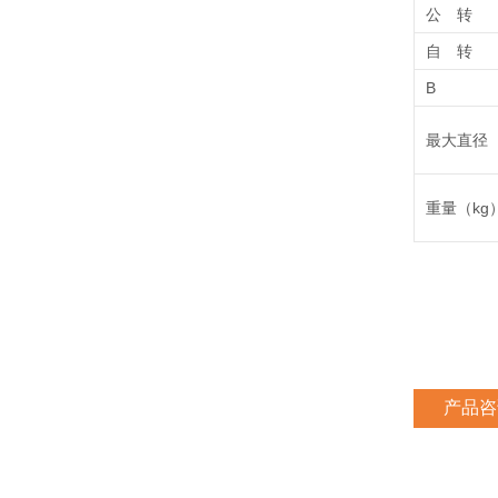
公 转
自 转
B
最大直径
重量（kg
产品咨