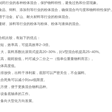
用于制药行业的各种粉体混合，保护物料特性，避免过热和分层现象‌。
用于食品、饲料、添加剂等行业的粉体混合，确保混合均匀度和物料特性保护‌
：用于冶金、矿山、耐火材料等行业的粉体混合‌。
用于建材、涂料等行业的粉体与粉体、粉体与液体的混合‌。
合机比较，有如下的优点：
间短，效率高，可提高效率2~3倍。
大，装料系数比滚筒式提高20~30%，比V型混合机提高25~40%。
度高，能耗较低，约可减少二分之一（指单位重量物料而言）。
壳体高度低。
料排放快，出料干净利索，底部可以严密关住，不会漏料。
合死角可以减小到zui
低
限度。
洗方便，便于更换混合物料品种。
修设备底轴承的工作。
设备向大型化方向发展。