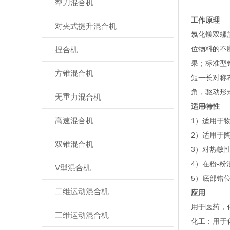
犁刀混合机
工作原理
对夹式提升混合机
氯化镁双螺
位物料的不
捏合机
果；标准型
方锥混合机
短一长对称
角，驱动形
无重力混合机
适用特性
高速混合机
1）适用于
2）适用于
双锥混合机
3）对热敏
4）在粉-
V型混合机
5）底部错
二维运动混合机
应用
用于医药，
三维运动混合机
‌化工‌：