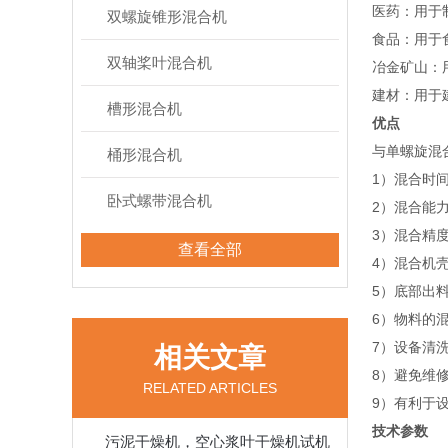
‌医药‌：
双螺旋锥形混合机
‌食品‌：
双轴桨叶混合机
‌冶金矿山‌
‌建材‌：
槽形混合机
优点
与单螺旋混
桶形混合机
1）混合时
卧式螺带混合机
2）混合能力
3）混合精
查看全部
4）混合机
5）底部出
6）物料的混
7）设备清
相关文章
8）避免维
RELATED ARTICLES
9）有利于
技术参数
污泥干燥机，空心浆叶干燥机试机