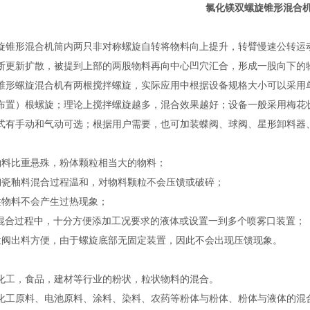
氯化镁双螺旋锥形混合
旋锥形混合机筒内两只非对称螺旋自转将物料向上提升，转臂慢速公转运
断更新扩散，被提到上部的两股物料再向中心凹穴汇合，形成一股向下的
锥形螺旋混合机有两根搅拌螺旋，实际应用中根据设备规格大小可以采用
布置）根螺旋；理论上搅拌螺旋越多，混合效果越好；设备一般采用梅花状
式有手动和气动可选；根据用户需要，也可加装蝶阀、球阀、星形卸料器
物料比重悬殊，粉体颗粒相当大的物料；
陶瓷釉料混合过程温和，对物料颗粒不会压馈或破碎；
性物料不会产生过热现象；
粉混合过程中，十分方便添加工况要求的液体或设置一到多个喷雾口装置；
位阀出料方便，由于螺旋底部无固定装置，因此不会出现压馈现象。
化工，食品，建材等行业的粉状，粒状物料的混合。
用于化工原料、电池原料、涂料、染料、农药等粉体与粉体、粉体与液体的混合