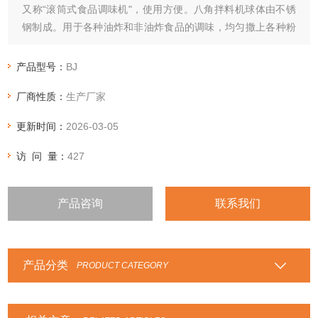
又称“滚筒式食品调味机"，使用方便。八角拌料机球体由不锈
钢制成。用于各种油炸和非油炸食品的调味，均匀撒上各种粉
末。该搅拌机的产品卫生且易于清洁。八角拌料机采用减速电
机，齿轮传动，使油炸食品不碎。自动搅拌，搅拌均匀，操作
产品型号：
BJ
方便。
厂商性质：
生产厂家
更新时间：
2026-03-05
访 问 量：
427
产品咨询
联系我们
产品分类
PRODUCT CATEGORY