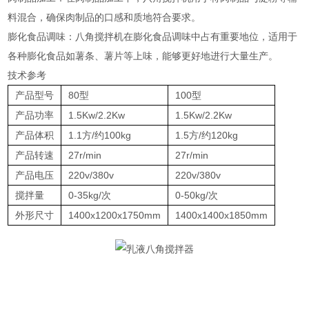
料混合，确保肉制品的口感和质地符合要求‌。
‌膨化食品调味‌：八角搅拌机在膨化食品调味中占有重要地位，适用于
各种膨化食品如薯条、薯片等上味，能够更好地进行大量生产‌。
技术参考
产品型号
80型
100型
产品功率
1.5Kw/2.2Kw
1.5Kw/2.2Kw
产品体积
1.1方/约100kg
1.5方/约120kg
产品转速
27r/min
27r/min
产品电压
220v/380v
220v/380v
搅拌量
0-35kg/次
0-50kg/次
外形尺寸
1400x1200x1750mm
1400x1400x1850mm