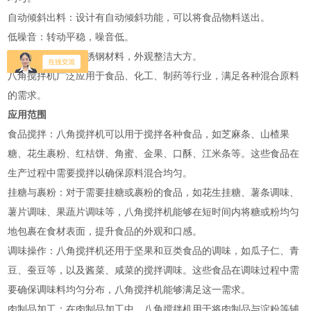
‌自动倾斜出料‌：设计有自动倾斜功能，可以将食品物料送出。
‌低噪音‌：转动平稳，噪音低。
‌材料优质‌：采用不锈钢材料，外观整洁大方‌。
八角搅拌机广泛应用于食品、化工、制药等行业，满足各种混合原料
的需求‌。
应用范围
‌食品搅拌‌：八角搅拌机可以用于搅拌各种食品，如芝麻条、山楂果
糖、花生裹粉、红桔饼、角蜜、金果、口酥、江米条等。这些食品在
生产过程中需要搅拌以确保原料混合均匀‌。
‌挂糖与裹粉‌：对于需要挂糖或裹粉的食品，如花生挂糖、薯条调味、
薯片调味、果蔬片调味等，八角搅拌机能够在短时间内将糖或粉均匀
地包裹在食材表面，提升食品的外观和口感‌。
‌调味操作‌：八角搅拌机还用于坚果和豆类食品的调味，如瓜子仁、青
豆、蚕豆等，以及酱菜、咸菜的搅拌调味。这些食品在调味过程中需
要确保调味料均匀分布，八角搅拌机能够满足这一需求‌。
‌肉制品加工‌：在肉制品加工中，八角搅拌机用于将肉制品与淀粉等辅