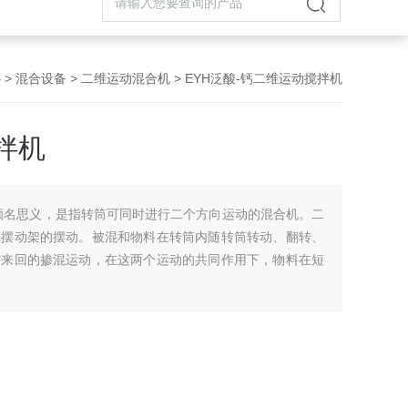
心
>
混合设备
>
二维运动混合机
> EYH泛酸-钙二维运动搅拌机
拌机
顾名思义，是指转筒可同时进行二个方向运动的混合机。二
随摆动架的摆动。被混和物料在转筒内随转筒转动、翻转、
右来回的掺混运动，在这两个运动的共同作用下，物料在短