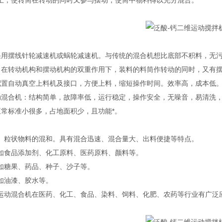
上，使转筒在转动的同时又参与摆动，使筒中物料得以充分混合。
采用摆线针轮减速机或蜗轮减速机。与传统的混合机想比底部不积料，无污
，在转动机构和摆动机构的双重作用下，装料的料筒作转动的同时，又有
配置自动真空上料机及接口，方便上料，缩短操作时间。效率高，成本低
动混合机：结构简单，故障率低，运行稳定，操作安全，无噪音，易清洗，
正常标准小很多，占地面积少，且功能*。
、粒状物料的混和。具有混合迅速、混合量大、出料便捷等特点。
：如食品添加剂、化工原料、医药原料、颜料等‌。
：如糖果、药品、种子、沙子等‌。
：如油漆、胶水等‌。
运动混合机在医药、化工、食品、染料、饲料、化肥、农药等行业有广泛应用，