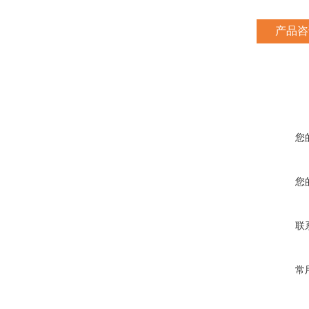
产品咨
您
您
联
常