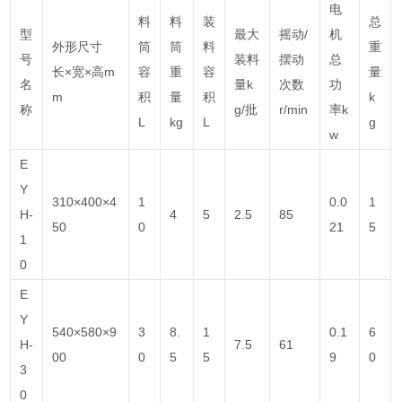
电
料
料
装
总
型
最大
摇动/
机
外形尺寸
筒
筒
料
重
号
装料
摆动
总
长×宽×高m
容
重
容
量
名
量k
次数
功
m
积
量
积
k
称
g/批
r/min
率k
L
kg
L
g
w
E
Y
310×400×4
1
0.0
1
H-
4
5
2.5
85
50
0
21
5
1
0
E
Y
540×580×9
3
8.
1
0.1
6
H-
7.5
61
00
0
5
5
9
0
3
0