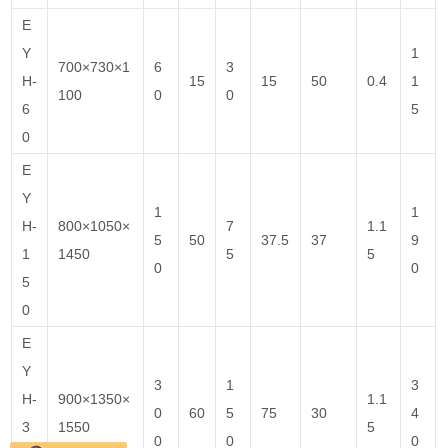
E
Y
1
700×730×1
6
3
H-
15
15
50
0.4
1
100
0
0
6
5
0
E
Y
1
1
H-
800×1050×
7
1.1
5
50
37.5
37
9
1
1450
5
5
0
0
5
0
E
Y
3
1
3
H-
900×1350×
1.1
0
60
5
75
30
4
3
1550
5
0
0
0