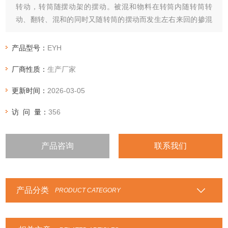
转动，转筒随摆动架的摆动。被混和物料在转筒内随转筒转
动、翻转、混和的同时又随转筒的摆动而发生左右来回的掺混
运动，在这两个运动的共同作用下，物料在短时间内得到充分
的混和。
产品型号：
EYH
厂商性质：
生产厂家
更新时间：
2026-03-05
访 问 量：
356
产品咨询
联系我们
产品分类
PRODUCT CATEGORY