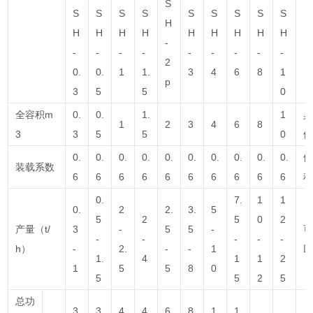
S
S
S
S
S
S
S
S
S
S
H
H
H
H
H
H
H
H
H
H
-
-
-
-
-
-
-
-
-
-
2
0.
0.
1
1.
3
4
6
8
1
p
3
5
5
0
全容积m
0.
0.
1.
1
1
2
3
4
6
8
3
3
5
5
0
0.
0.
0.
0.
0.
0.
0.
0.
0.
0.
装载系数
6
6
6
6
6
6
6
6
6
6
0.
7.
1
1
0.
2
2.
3.
5
5
2
5
0
2
产量（t/
3
-
5
5
-
-
-
-
-
-
h）
-
2.
-
-
1
1.
4
1
1
2
1
5
5
8
0
5
5
2
5
总功
3.
3.
4.
4.
6.
8.
1
1