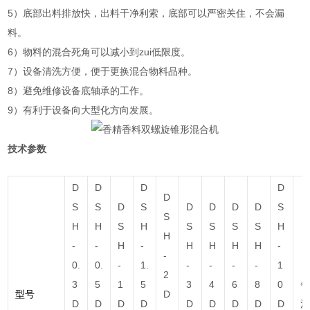
5）底部出料排放快，出料干净利索，底部可以严密关住，不会漏
料。
6）物料的混合死角可以减小到zui
低
限度。
7）设备清洗方便，便于更换混合物料品种。
8）避免维修设备底轴承的工作。
9）有利于设备向大型化方向发展。
技术参数
D
D
D
D
D
S
S
D
S
D
D
D
D
S
S
H
H
S
H
S
S
S
S
H
H
-
-
H
-
H
H
H
H
-
-
0.
0.
-
1.
-
-
-
-
1
2
3
5
1
5
3
4
6
8
0
型号
D
D
D
D
D
D
D
D
D
D