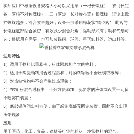
实际应用中根据设备规格大小可以采用单（一根长螺旋）、双（长短
各一两根不对称螺旋）、三（两短一长对称布置）根螺旋；理论上搅
拌螺旋越多，混合效果越好；设备一般采用梅花状“错位阀"，此阀与
长螺旋底部贴合紧密，有效减少混合死角，驱动形式有手动和气动可
选；根据用户需要，也可加装蝶阀、球阀、星形卸料器、边出料等。
适用特性
1）适用于物料比重悬殊，粉体颗粒相当大的物料；
2）适用于陶瓷釉料混合过程温和，对物料颗粒不会压馈或破碎；
3）对热敏性物料不会产生过热现象；
4）在粉-粉混合过程中，十分方便添加工况要求的液体或设置一到多
个喷雾口装置；
5）底部错位阀出料方便，由于螺旋底部无固定装置，因此不会出现
压馈现象。
应用
用于医药，化工，食品，建材等行业的粉状，粒状物料的混合。