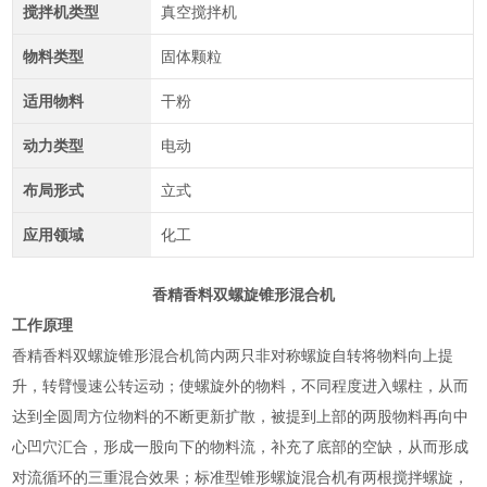
搅拌机类型
真空搅拌机
物料类型
固体颗粒
适用物料
干粉
动力类型
电动
布局形式
立式
应用领域
化工
香精香料双螺旋锥形混合机
工作原理
香精香料双螺旋锥形混合机筒内两只非对称螺旋自转将物料向上提
升，转臂慢速公转运动；使螺旋外的物料，不同程度进入螺柱，从而
达到全圆周方位物料的不断更新扩散，被提到上部的两股物料再向中
心凹穴汇合，形成一股向下的物料流，补充了底部的空缺，从而形成
对流循环的三重混合效果；标准型锥形螺旋混合机有两根搅拌螺旋，