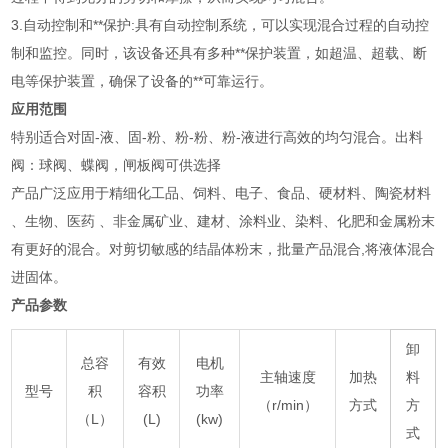
3.自动控制和**保护:具有自动控制系统，可以实现混合过程的自动控
制和监控。同时，该设备还具有多种**保护装置，如超温、超载、断
电等保护装置，确保了设备的**可靠运行。
应用范围
特别适合对固-液、固-粉、粉-粉、粉-液进行高效的均匀混合。出料
阀：球阀、蝶阀，闸板阀可供选择
产品广泛应用于精细化工品、饲料、电子、食品、硬材料、陶瓷材料
、生物、医药 、非金属矿业、建材、涂料业、染料、化肥和金属粉末
有更好的混合。对剪切敏感的结晶体粉末，批量产品混合,将液体混合
进固体。
产品参数
卸
总容
有效
电机
主轴速度
加热
料
型号
积
容积
功率
（r/min）
方式
方
（L）
(L)
(kw)
式