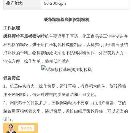
生产能力
50-200Kg/h
缓释颗粒基底摇摆制粒机
工作原理
缓释颗粒基底摇摆制粒机
主要适用于医药、化工食品等工业中制造各
种规格的颗粒，烘干后供压制各种成型制品，该机亦可用于粉碎凝结
成块状的干料。物料接触处均采用不锈钢材料制作，外型美观大方，
清洗方便，操作简单，能耗低等优点。
设备特点
1、机器结实有力，操作简易，运转平稳，有容积大的斗。旋转滚筒
用不锈钢制出，保证处理料的质量清洁和不致变色。
2、网眼筛子的目数多少，应根据颗粒大小要求，由用户自备，它的
装置用两根钢管夹牢，装拆简易，紧松由细牙齿轮撑住，可以适当的
调节。
适用范围