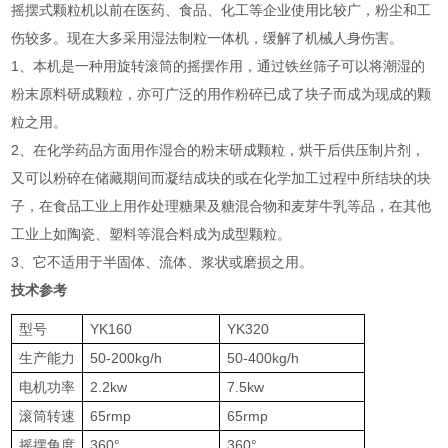
摇摆式颗粒机以前在医药、食品、化工等企业使用比较广，粉尘和工
伤较多。现在大多采用湿法制粒一体机，缓解了机械人身伤害。
1、本机是一种用旋转滚筒的摇摆作用，通过铁丝筛子可以将潮湿的
粉末原料研成颗粒，亦可广泛的用作粉碎已成了块子而成为现成的颗
粒之用。
2、在化学药品方面用作湿合的粉末研成颗粒，烘干后供压制片剂，
又可以粉碎在储藏期间而凝结成块的或在化学加工过程中所结块的块
子，在食品工业上用作处理糖果及糖混合物和麦芽牛乳等品，在其他
工业上如陶瓷、塑料等混合料成为成型颗粒。
3、它不适用于半固体、流体、浆状或磨损之用。
技术参考
型号
YK160
YK320
生产能力
50-200kg/h
50-400kg/h
电机功率
2.2kw
7.5kw
滚筒转速
65rmp
65rmp
摇摆角度
360°
360°