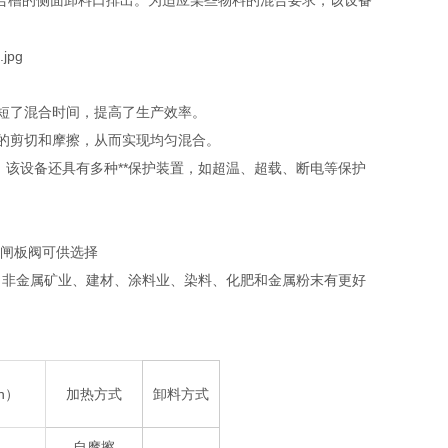
合槽的侧面卸料口排出。为适应某些物料的混合要求，该设备
缩短了混合时间，提高了生产效率。
分的剪切和摩擦，从而实现均匀混合。
，该设备还具有多种**保护装置，如超温、超载、断电等保护
，闸板阀可供选择
、非金属矿业、建材、涂料业、染料、化肥和金属粉末有更好
n）
加热方式
卸料方式
自摩擦