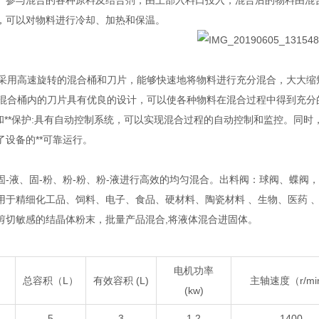
。参与混合的各种原料及结合剂，由上部入料口投入，混合后的物料由混
，可以对物料进行冷却、加热和保温。
转:采用高速旋转的混合桶和刀片，能够快速地将物料进行充分混合，大大
合:混合桶内的刀片具有优良的设计，可以使各种物料在混合过程中得到充
制和**保护:具有自动控制系统，可以实现混合过程的自动控制和监控。同时
了设备的**可靠运行。
固-液、固-粉、粉-粉、粉-液进行高效的均匀混合。出料阀：球阀、蝶阀
用于精细化工品、饲料、电子、食品、硬材料、陶瓷材料 、生物、医药 
剪切敏感的结晶体粉末，批量产品混合,将液体混合进固体。
电机功率
总容积（L）
有效容积 (L)
主轴速度（r/mi
(kw)
5
3
1.2
1400