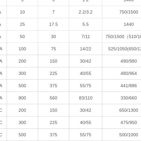
A
10
7
2.2/3.2
750/1500
A
25
17.5
5.5
1440
A
50
30
7/11
750/1500（510/
A
100
75
14/22
525/1050(650/1
A
200
150
30/42
490/980
A
300
225
40/55
480/964
A
500
375
55/75
441/886
A
800
560
83/110
330/660
C
200
150
30/42
650/1300
C
300
225
40/55
475/950
C
500
375
55/75
500/1000