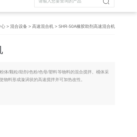
中心
>
混合设备
>
高速混合机
> SHR-50A橡胶助剂高速混合机
机
体/颗粒/助剂/色粉/色母/塑料等物料的混合搅拌。桶体采
使物料形成漩涡状的高速搅拌并可加热改性。