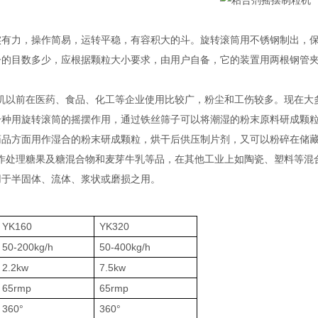
实有力，操作简易，运转平稳，有容积大的斗。旋转滚筒用不锈钢制出，
子的目数多少，应根据颗粒大小要求，由用户自备，它的装置用两根钢管
机以前在医药、食品、化工等企业使用比较广，粉尘和工伤较多。现在大
一种用旋转滚筒的摇摆作用，通过铁丝筛子可以将潮湿的粉末原料研成颗
药品方面用作湿合的粉末研成颗粒，烘干后供压制片剂，又可以粉碎在储
作处理糖果及糖混合物和麦芽牛乳等品，在其他工业上如陶瓷、塑料等混
用于半固体、流体、浆状或磨损之用。
YK160
YK320
50-200kg/h
50-400kg/h
2.2kw
7.5kw
65rmp
65rmp
360°
360°