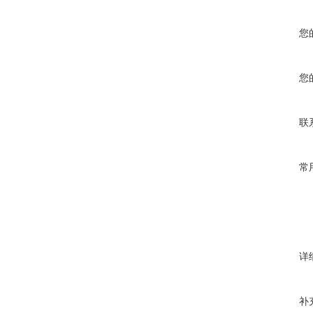
您
您
联
常
详
补