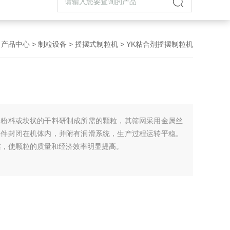
>
产品中心
>
制粒设备
>
摇摆式制粒机
> YK粘合剂摇摆制粒机
的粉料或块状的干料研制成所需的颗粒，其筛网采用金属丝
部件封闭在机体内，并附有润滑系统，生产过程运转平稳。
准，使颗粒的质量和经济效率明显提高。