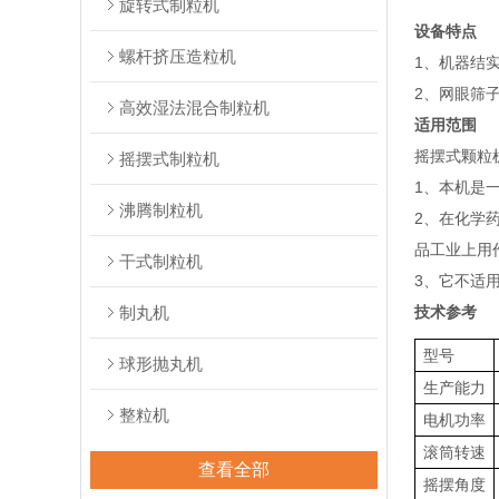
旋转式制粒机
设备特点
螺杆挤压造粒机
1、机器结
2、网眼筛
高效湿法混合制粒机
适用范围
摇摆式颗粒
摇摆式制粒机
1、本机是
沸腾制粒机
2、在化学
品工业上用
干式制粒机
3、它不适
制丸机
技术参考
型号
球形抛丸机
生产能力
整粒机
电机功率
滚筒转速
查看全部
摇摆角度