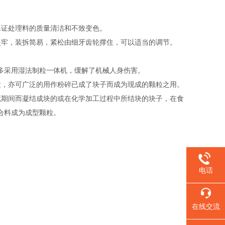
保证处理料的质量清洁和不致变色。
夹牢，装拆简易，紧松由细牙齿轮撑住，可以适当的调节。
多采用湿法制粒一体机，缓解了机械人身伤害。
粒，亦可广泛的用作粉碎已成了块子而成为现成的颗粒之用。
藏期间而凝结成块的或在化学加工过程中所结块的块子，在食
合料成为成型颗粒。
电话
在线交流