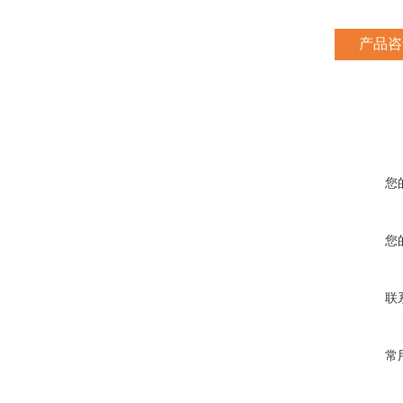
产品咨
您
您
联
常