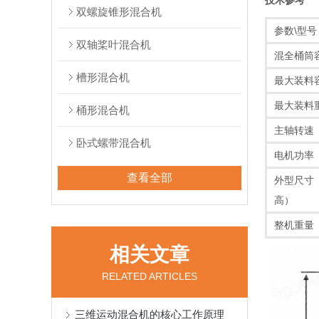
技术参考
双螺旋锥形混合机
参数\型号
双轴桨叶混合机
混全桶筒
槽形混合机
最大装料
最大装料
桶形混合机
主轴转速（r
卧式螺带混合机
电机功率
查看全部
外型尺寸
高）
整机重量（
相关文章
RELATED ARTICLES
三维运动混合机的核心工作原理