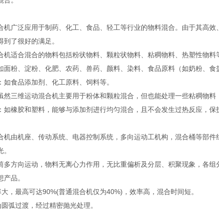
合‌。
合机广泛应用于制药、化工、食品、轻工等行业的物料混合。由于其高效
得到了很好的满足‌。
混合机适合混合的物料包括粉状物料、颗粒状物料、粘稠物料、热塑性物料
‌：如面粉、淀粉、化肥、农药、兽药、颜料、染料、食品原料（如奶粉、食
‌：如食品添加剂、化工原料、饲料等‌。
‌：虽然三维运动混合机主要用于粉体和颗粒混合，但也能处理一些粘稠物料
料‌：如橡胶和塑料，能够与添加剂进行均匀混合，且不会发生过热反应，保
合机由机座、传动系统、电器控制系统，多向运动工机构，混合桶等部件
光。
筒多方向运动，物料无离心力作用，无比重偏析及分层、积聚现象，各组分
想产品。
率大，最高可达90%(普通混合机仅为40%)，效率高，混合时间短。
处为圆弧过渡，经过精密抛光处理。