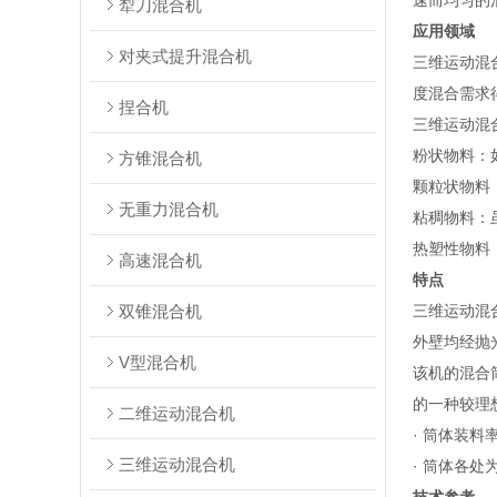
速而均匀的混
犁刀混合机
应用领域
对夹式提升混合机
三维运动混
度混合需求
捏合机
‌三维运动
‌粉状物料
方锥混合机
‌颗粒状物料
无重力混合机
‌粘稠物料
‌热塑性物
高速混合机
特点
双锥混合机
三维运动混
外壁均经抛
V型混合机
该机的混合
的一种较理
二维运动混合机
· 筒体装料
三维运动混合机
· 筒体各