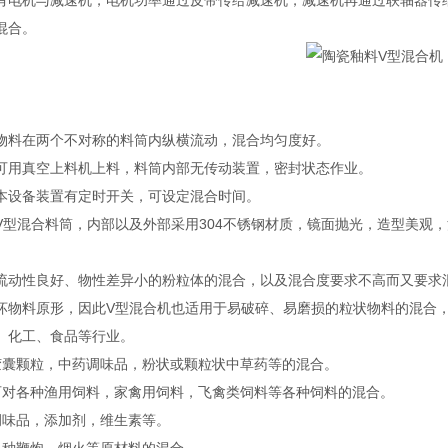
有电机与减速机，电机功率通过皮带传给减速机，减速机再通过联轴器传
混合。
物料在两个不对称的料筒内纵横流动，混合均匀度好。
可用真空上料机上料，料筒内部无传动装置，密封状态作业。
本设备装置有定时开关，可设定混合时间。
V型混合料筒，内部以及外部采用304不锈钢材质，镜面抛光，造型美观
流动性良好、物性差异小的粉粒体的混合，以及混合度要求不高而又要求
坏物料原形，因此V型混合机也适用于易破碎、易磨损的粒状物料的混合
、化工、食品等行业。
胶囊颗粒，中药调味品，粉状或颗粒状中草药等的混合。
可对各种渔用饲料，家禽用饲料，飞禽类饲料等各种饲料的混合。
调味品，添加剂，维生素等。