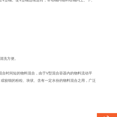
给V型桶。使V型桶连续运转，带动桶内物料在桶内上、下、
，清洗方便。
混合时间短的物料混合，由于V型混合容器内的物料流动平
，或较细的粉粒、块状、含有一定水份的物料混合之用，广泛