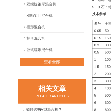
4、燃料：
双螺旋锥形混合机
5、矿石：
技术参考
双轴桨叶混合机
型号
全
槽形混合机
0.05
50
0.15
150
桶形混合机
0.3
300
卧式螺带混合机
0.5
500
1
100
查看全部
1.5
150
2
200
3
300
相关文章
4
400
5
500
RELATED ARTICLES
6
600
如何选购V型混合机？
8
800